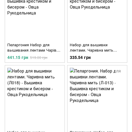
Пеларгония Набор для
Набор для вышивки
вышивания лентами Чарівна
лентами. Чаривна мить
Мить Л-013ч
(Л026)
441.15 грн
335.54 грн
519.00 грн