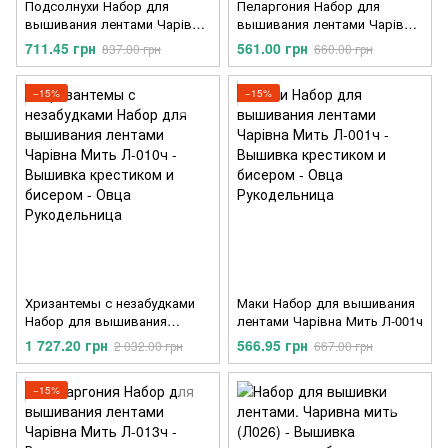
Подсолнухи Набор для
Пеларгония Набор для
вышивания лентами Чарівна
вышивания лентами Чарівна
Мить Л-020ч
Мить Л-013
711.45 грн
561.00 грн
837.00 грн
660.00 грн
−15%
−15%
Хризантемы с незабудками
Маки Набор для вышивания
Набор для вышивания
лентами Чарівна Мить Л-001ч
лентами Чарівна Мить Л-010ч
1 727.20 грн
566.95 грн
2 032.00 грн
667.00 грн
−15%