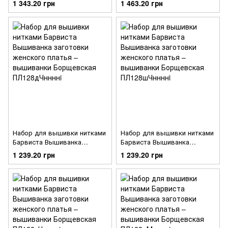
1 343.20 грн
1 463.20 грн
вышиванки Сокальская
вышиванки Борщевская
анюткины глазки
ПЛ128лЧннннi
ПЛ129кБннннi
Набор для вышивки нитками
Набор для вышивки нитками
Барвиста Вышиванка
Барвиста Вышиванка
заготовки женского платья –
заготовки женского платья –
1 239.20 грн
1 239.20 грн
вышиванки Борщевская
вышиванки Борщевская
ПЛ128дЧннннi
ПЛ128шЧннннi