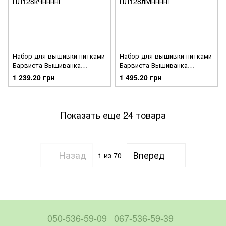
Набор для вышивки нитками
Набор для вышивки нитками
Барвиста Вышиванка
Барвиста Вышиванка
заготовки женского платья –
заготовки женского платья –
1 239.20 грн
1 495.20 грн
вышиванки Борщевская
вышиванки Борщевская
ПЛ128кЧннннi
ПЛ128лМннннi
Показать еще 24 товара
Назад
Вперед
1
из 70
050-536-59-09
067-536-59-39