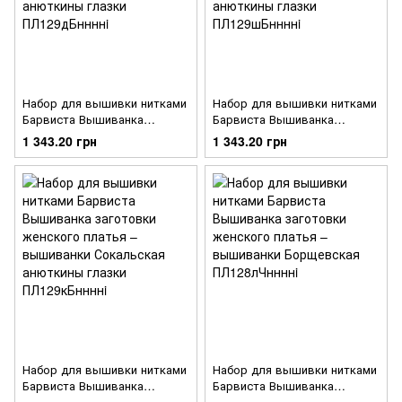
Набор для вышивки нитками
Набор для вышивки нитками
Барвиста Вышиванка
Барвиста Вышиванка
заготовки женского платья –
заготовки женского платья –
1 343.20 грн
1 343.20 грн
вышиванки Сокальская
вышиванки Сокальская
анюткины глазки
анюткины глазки
ПЛ129дБннннi
ПЛ129шБннннi
Набор для вышивки нитками
Набор для вышивки нитками
Барвиста Вышиванка
Барвиста Вышиванка
заготовки женского платья –
заготовки женского платья –