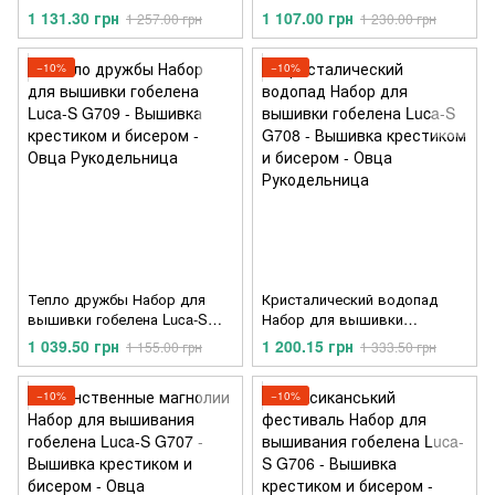
G713
S G710
1 131.30 грн
1 107.00 грн
1 257.00 грн
1 230.00 грн
−10%
−10%
Тепло дружбы Набор для
Кристалический водопад
вышивки гобелена Luca-S
Набор для вышивки
G709
гобелена Luca-S G708
1 039.50 грн
1 200.15 грн
1 155.00 грн
1 333.50 грн
−10%
−10%