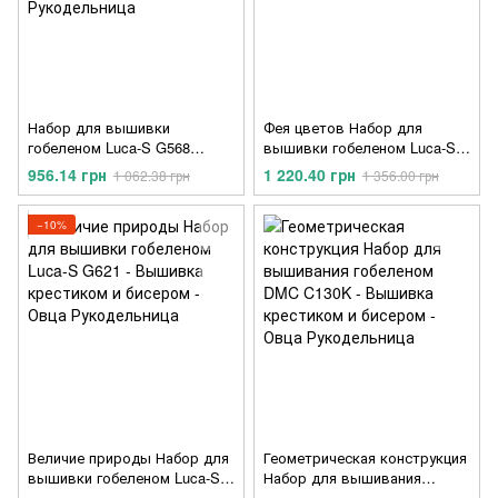
Набор для вышивки
Фея цветов Набор для
гобеленом Luca-S G568
вышивки гобеленом Luca-S
Утренний чай и розы
G620
956.14 грн
1 220.40 грн
1 062.38 грн
1 356.00 грн
−10%
Величие природы Набор для
Геометрическая конструкция
вышивки гобеленом Luca-S
Набор для вышивания
G621
гобеленом DMC C130K