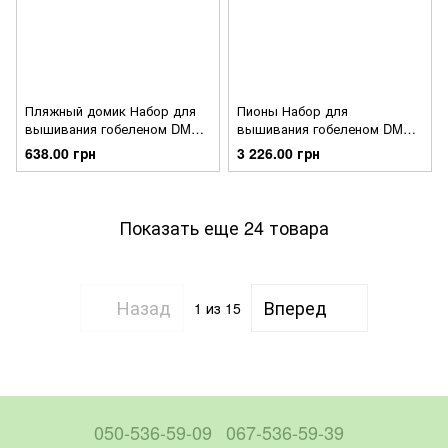
Пляжный домик Набор для
Пионы Набор для
вышивания гобеленом DMC
вышивания гобеленом DMC
C126K
C123K/81
638.00 грн
3 226.00 грн
Показать еще 24 товара
Назад
Вперед
1
из 15
050-536-59-09
067-536-59-39