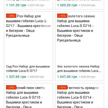
Luca-S G719
G718
1 131.30 грн
1 420.20 грн
1 257.00 грн
1 578.00 грн
−10%
−10%
Сад Роз Набор для вышивки
Эхо золотого сезона Набор
гобелен Luca-S G717
для вышивки гобелен Luca-S
G716
1 337.85 грн
1 647.00 грн
1 486.50 грн
1 830.00 грн
−10%
−10%