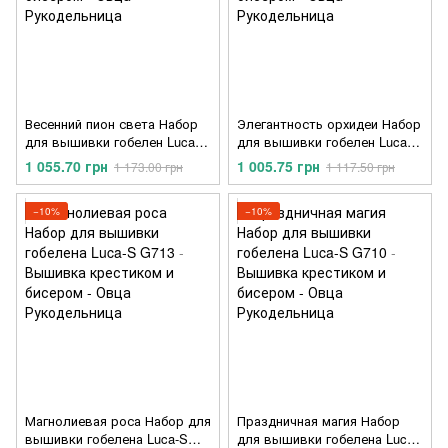
Весенний пион света Набор
Элегантность орхидеи Набор
для вышивки гобелен Luca-S
для вышивки гобелен Luca-S
G715
G714
1 055.70 грн
1 005.75 грн
1 173.00 грн
1 117.50 грн
−10%
−10%
Магнолиевая роса Набор для
Праздничная магия Набор
вышивки гобелена Luca-S
для вышивки гобелена Luca-