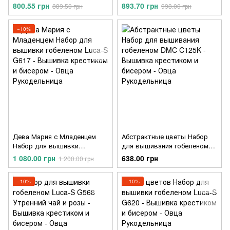
G705
Luca-S G703
800.55 грн
893.70 грн
889.50 грн
993.00 грн
−10%
Дева Мария с Младенцем
Абстрактные цветы Набор
Набор для вышивки
для вышивания гобеленом
гобеленом Luca-S G617
DMC C125K
1 080.00 грн
638.00 грн
1 200.00 грн
−10%
−10%