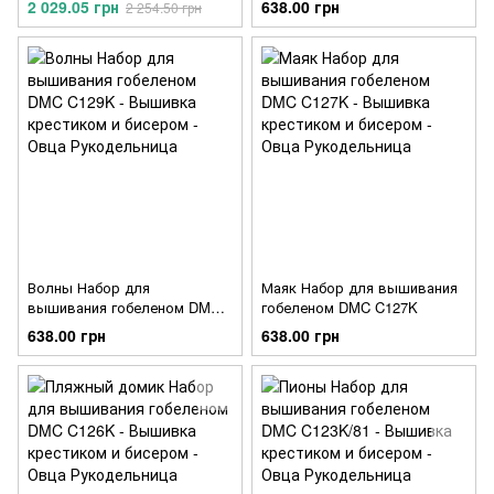
2 029.05 грн
638.00 грн
2 254.50 грн
Волны Набор для
Маяк Набор для вышивания
вышивания гобеленом DMC
гобеленом DMC C127K
C129K
638.00 грн
638.00 грн