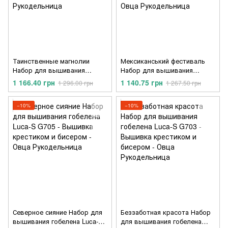
Таинственные магнолии
Мексиканський фестиваль
Набор для вышивания
Набор для вышивания
гобелена Luca-S G707
гобелена Luca-S G706
1 166.40 грн
1 140.75 грн
1 296.00 грн
1 267.50 грн
−10%
−10%
Северное сияние Набор для
Беззаботная красота Набор
вышивания гобелена Luca-S
для вышивания гобелена