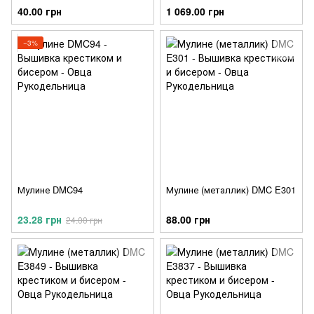
S367
40.00 грн
1 069.00 грн
−3%
Мулине DMC94
Мулине (металлик) DMC E301
23.28 грн
88.00 грн
24.00 грн