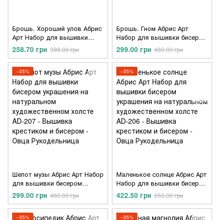
Брошь. Хороший улов Абрис
Брошь. Гном Абрис Арт
Арт Набор для вышивки
Набор для вышивки бисером
бисером украшения на
украшения на натуральном
258.70 грн
299.00 грн
398.00 грн
460.00 грн
натуральном
художественном холсте AD-
художественном холсте AD-
208
215
−35%
−35%
Шепот музы Абрис Арт Набор
Маленькое солнце Абрис Арт
для вышивки бисером
Набор для вышивки бисером
украшения на натуральном
украшения на натуральном
299.00 грн
422.50 грн
460.00 грн
650.00 грн
художественном холсте AD-
художественном холсте AD-
207
206
−35%
−35%