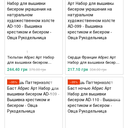
1
Тюльпан Абрис Арт Набор
Сердце Франции Абрис Арт
для вышивки бисером
Набор для вышивки бисером
украшения на натуральном
украшения на натуральном
244.40 грн
217.10 грн
376.00 грн
334.00 грн
художественном холсте AD-
художественном холсте AD-
100
099
−35%
−35%