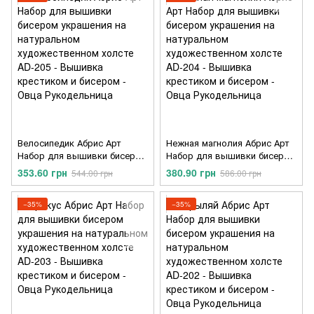
Велосипедик Абрис Арт
Нежная магнолия Абрис Арт
Набор для вышивки бисером
Набор для вышивки бисером
украшения на натуральном
украшения на натуральном
353.60 грн
380.90 грн
544.00 грн
586.00 грн
художественном холсте AD-
художественном холсте AD-
205
204
−35%
−35%