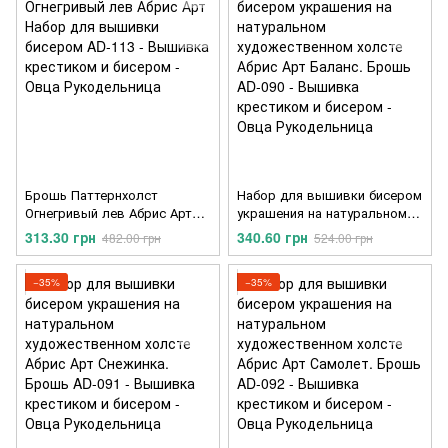
Брошь Паттернхолст
Набор для вышивки бисером
Огнегривый лев Абрис Арт
украшения на натуральном
Набор для вышивки бисером
художественном холсте
313.30 грн
340.60 грн
482.00 грн
524.00 грн
AD-113
Абрис Арт Баланс. Брошь
AD-090
−35%
−35%