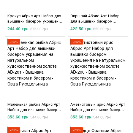
Крокус Абрис Арт Набор для
Окрыляй Абрис Арт Набор
вышивки бисером украшения
для вышивки бисером
на натуральном
украшения на натуральном
244.40 грн
422.50 грн
376.00 грн
650.00 грн
художественном холсте AD-
художественном холсте AD-
203
202
−35%
−35%
Маленькая рыбка Абрис Арт
Аметистовый ирис Абрис Арт
Набор для вышивки бисером
Набор для вышивки бисером
украшения на натуральном
украшения на натуральном
353.60 грн
353.60 грн
544.00 грн
544.00 грн
художественном холсте AD-
художественном холсте AD-
201
200
−35%
−35%