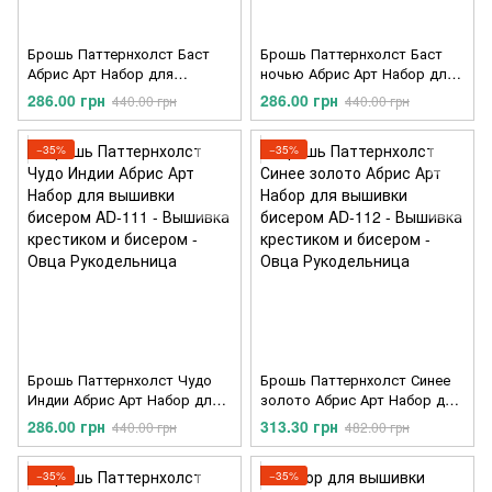
Брошь Паттернхолст Баст
Брошь Паттернхолст Баст
Абрис Арт Набор для
ночью Абрис Арт Набор для
вышивки бисером AD-109
вышивки бисером AD-110
286.00 грн
286.00 грн
440.00 грн
440.00 грн
−35%
−35%
Брошь Паттернхолст Чудо
Брошь Паттернхолст Синее
Индии Абрис Арт Набор для
золото Абрис Арт Набор для
вышивки бисером AD-111
вышивки бисером AD-112
286.00 грн
313.30 грн
440.00 грн
482.00 грн
−35%
−35%