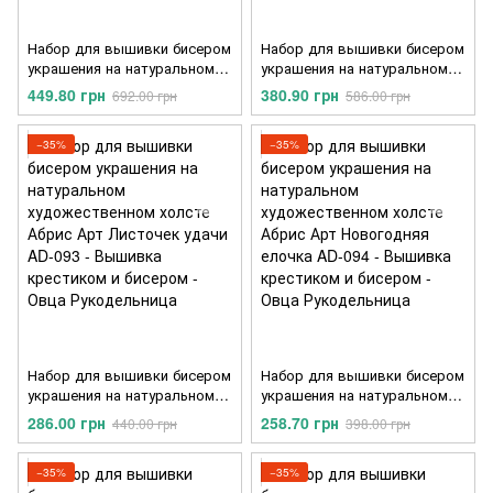
Набор для вышивки бисером
Набор для вышивки бисером
украшения на натуральном
украшения на натуральном
художественном холсте
художественном холсте
449.80 грн
380.90 грн
692.00 грн
586.00 грн
Абрис Арт Снежинка. Брошь
Абрис Арт Самолет. Брошь
AD-091
AD-092
−35%
−35%
Набор для вышивки бисером
Набор для вышивки бисером
украшения на натуральном
украшения на натуральном
художественном холсте
художественном холсте
286.00 грн
258.70 грн
440.00 грн
398.00 грн
Абрис Арт Листочек удачи
Абрис Арт Новогодняя
AD-093
елочка AD-094
−35%
−35%