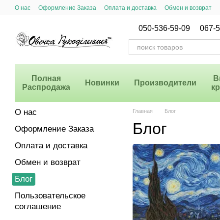
Перейти к основному контенту
О нас
Оформление Заказа
Оплата и доставка
Обмен и возврат
Система Скидок
050-536-59-09
067-5
Полная
В
Новинки
Производители
Распродажа
к
О нас
Главная
Блог
Блог
Оформление Заказа
Оплата и доставка
Обмен и возврат
Блог
Пользовательское
соглашение