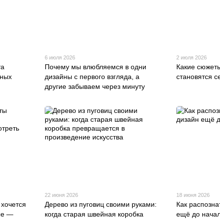
6 июля 2026
2 июля 2026
та
Почему мы влюбляемся в одни
Какие сюжет
зных
дизайны с первого взгляда, а
становятся 
другие забываем через минуту
22 июня 2026
18 июня 2026
 хочется
Дерево из пуговиц своими руками:
Как распозна
ые —
когда старая швейная коробка
ещё до нача