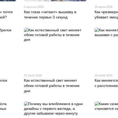
3 августа 2026
30 июля 2026
» почти
Как глаза «читают» вышивку в
Как чрезмер
вой?
течение первых 3 секунд
убивает эмо
21 июля 2026
16 июля 2026
елок
Как естественный свет меняет
Как меняетс
облик готовой работы в течение
с расстояни
дня