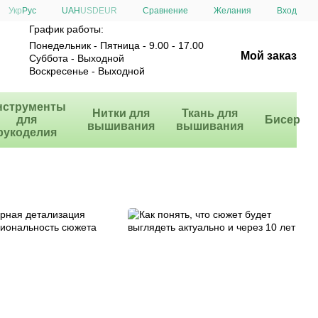
Сравнение
Укр
Рус
UAH
USD
EUR
Желания
Вход
График работы:
Понедельник - Пятница - 9.00 - 17.00
Мой заказ
Суббота - Выходной
Воскресенье - Выходной
нструменты
Нитки для
Ткань для
для
Бисер
вышивания
вышивания
рукоделия