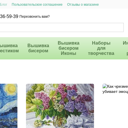
Блог
Пользовательское соглашение
Отзывы о магазине
36-59-39
Перезвонить вам?
Вышивка
Наборы
И
ышивка
Вышивка
бисером
для
рестиком
бисером
Иконы
творчества