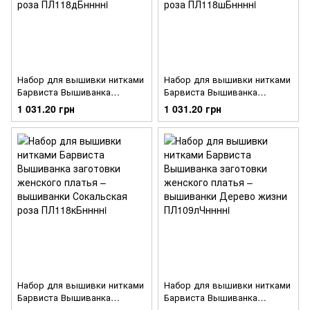
Набор для вышивки нитками
Набор для вышивки нитками
Барвиста Вышиванка
Барвиста Вышиванка
заготовки женского платья –
заготовки женского платья –
1 031.20 грн
1 031.20 грн
вышиванки Сокальская роза
вышиванки Сокальская роза
ПЛ118дБннннi
ПЛ118шБннннi
Набор для вышивки нитками
Набор для вышивки нитками
Барвиста Вышиванка
Барвиста Вышиванка
заготовки женского платья –
заготовки женского платья –