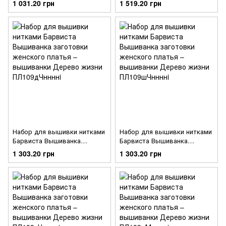
1 031.20 грн
1 519.20 грн
вышиванки Сокальская роза
вышиванки Дерево жизни
ПЛ118кБннннi
ПЛ109лЧннннi
Набор для вышивки нитками
Набор для вышивки нитками
Барвиста Вышиванка
Барвиста Вышиванка
заготовки женского платья –
заготовки женского платья –
1 303.20 грн
1 303.20 грн
вышиванки Дерево жизни
вышиванки Дерево жизни
ПЛ109дЧннннi
ПЛ109шЧннннi