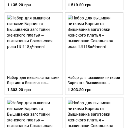
заготовки женского платья –
заготовки женского платья –
1 135.20 грн
1 519.20 грн
вышиванки Розовое
вышиванки Сокальская роза
кружево ПЛ119кБннннi
ПЛ118лЧннннi
Набор для вышивки нитками
Набор для вышивки нитками
Барвиста Вышиванка
Барвиста Вышиванка
заготовки женского платья –
заготовки женского платья –
1 303.20 грн
1 303.20 грн
вышиванки Сокальская роза
вышиванки Сокальская роза
ПЛ118дЧннннi
ПЛ118шЧннннi