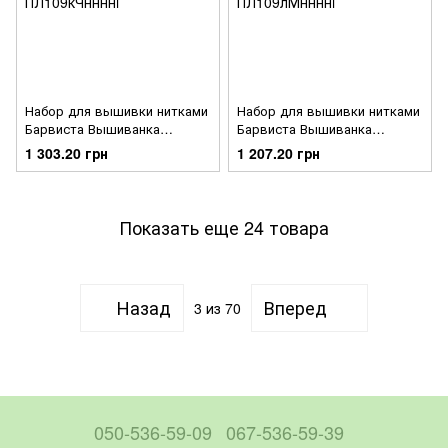
Набор для вышивки нитками
Набор для вышивки нитками
Барвиста Вышиванка
Барвиста Вышиванка
заготовки женского платья –
заготовки женского платья –
1 303.20 грн
1 207.20 грн
вышиванки Дерево жизни
вышиванки Дерево жизни
ПЛ109кЧннннi
ПЛ109лМннннi
Показать еще 24 товара
Назад
Вперед
3
из 70
050-536-59-09
067-536-59-39