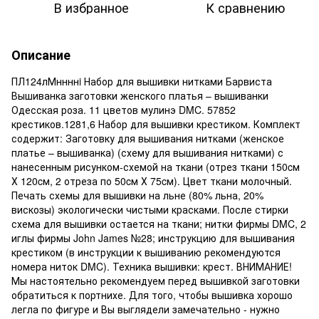
В избранное
К сравнению
Описание
ПЛ124лМннннi Набор для вышивки нитками Барвиста
Вышиванка заготовки женского платья – вышиванки
Одесская роза. 11 цветов мулинэ DMC. 57852
крестиков.1281,6 Набор для вышивки крестиком. Комплект
содержит: Заготовку для вышивания нитками (женское
платье – вышиванка) (схему для вышивания нитками) с
нанесенным рисунком-схемой на ткани (отрез ткани 150cм
Х 120cм, 2 отреза по 50cм Х 75cм). Цвет ткани молочный.
Печать схемы для вышивки на льне (80% льна, 20%
вискозы) экологически чистыми красками. После стирки
схема для вышивки остается на ткани; нитки фирмы DMC, 2
иглы фирмы John James №28; инструкцию для вышивания
крестиком (в инструкции к вышиванию рекомендуются
номера ниток DMC). Техника вышивки: крест. ВНИМАНИЕ!
Мы настоятельно рекомендуем перед вышивкой заготовки
обратиться к портнихе. Для того, чтобы вышивка хорошо
легла по фигуре и Вы выглядели замечательно - нужно