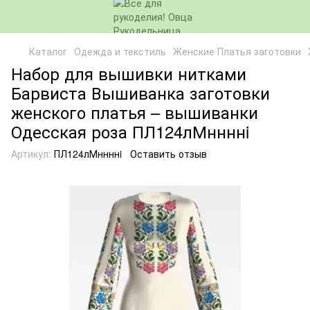
Каталог
Одежда и текстиль
Женские Платья заготовки
Набор для вышивки нитками
Барвиста Вышиванка заготовки
женского платья – вышиванки
Одесская роза ПЛ124лМннннi
Артикул:
ПЛ124лМннннi
Оставить отзыв