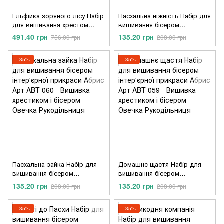
Ельфійка зоряного лісу Набір
Пасхальна ніжність Набір для
для вишивання хрестом
вишивання бісером
Абрис Арт AH-330
інтер'єрної прикраси Абрис
491.40 грн
135.20 грн
756.00 грн
208.00 грн
Арт ABT-057
−35%
−35%
Пасхальна зайка Набір для
Домашнє щастя Набір для
вишивання бісером
вишивання бісером
інтер'єрної прикраси Абрис
інтер'єрної прикраси Абрис
135.20 грн
135.20 грн
208.00 грн
208.00 грн
Арт ABT-060
Арт ABT-059
−35%
−35%