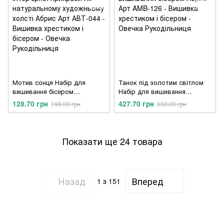
Мотив сонця Набір для
Танок під золотим світлом
вишивання бісером
Набір для вишивання
інтер'єрної прикраси на
бісером Абрис Арт AMB-126
128.70 грн
427.70 грн
198.00 грн
658.00 грн
натуральному художньому
холсті Абрис Арт АВТ-044
Показати ще 24 товара
Назад
Вперед
1
з 151