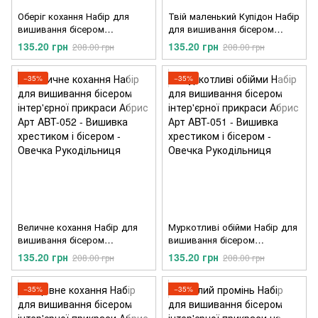
Оберіг кохання Набір для
Твій маленький Купідон Набір
вишивання бісером
для вишивання бісером
інтер'єрної прикраси Абрис
інтер'єрної прикраси Абрис
135.20 грн
135.20 грн
208.00 грн
208.00 грн
Арт ABT-054
Арт ABT-053
−35%
−35%
Величне кохання Набір для
Муркотливі обійми Набір для
вишивання бісером
вишивання бісером
інтер'єрної прикраси Абрис
інтер'єрної прикраси Абрис
135.20 грн
135.20 грн
208.00 грн
208.00 грн
Арт ABT-052
Арт ABT-051
−35%
−35%