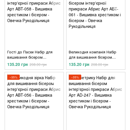
Гості до Пасхи Набір для
Великодня компанія Набір
вишивання бісером
для вишивання бісером
інтер'єрної прикраси Абрис
інтер'єрної прикраси Абрис
135.20 грн
135.20 грн
208.00 грн
208.00 грн
Арт ABT-058
Арт ABT-061
−35%
−35%