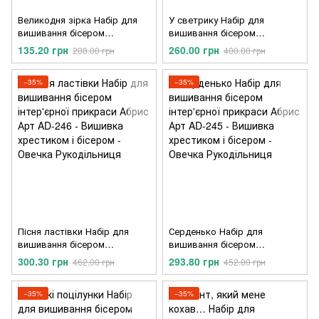
Великодня зірка Набір для
У светрику Набір для
вишивання бісером
вишивання бісером
інтер'єрної прикраси Абрис
інтер'єрної прикраси Абрис
135.20 грн
260.00 грн
208.00 грн
400.00 грн
Арт ABT-056
Арт AD-247
−35%
−35%
Пісня ластівки Набір для
Серденько Набір для
вишивання бісером
вишивання бісером
інтер'єрної прикраси Абрис
інтер'єрної прикраси Абрис
300.30 грн
293.80 грн
462.00 грн
452.00 грн
Арт AD-246
Арт AD-245
−35%
−35%