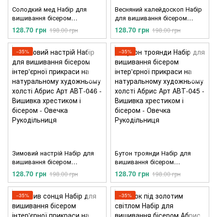
Солодкий мед Набір для
Весняний калейдоскоп Набір
вишивання бісером
для вишивання бісером
інтер'єрної прикраси на
інтер'єрної прикраси на
128.70 грн
128.70 грн
198.00 грн
198.00 грн
натуральному художньому
натуральному художньому
холсті Абрис Арт АВТ-048
холсті Абрис Арт АВТ-047
−35%
−35%
Зимовий настрій Набір для
Бутон троянди Набір для
вишивання бісером
вишивання бісером
інтер'єрної прикраси на
інтер'єрної прикраси на
128.70 грн
128.70 грн
198.00 грн
198.00 грн
натуральному художньому
натуральному художньому
холсті Абрис Арт АВТ-046
холсті Абрис Арт АВТ-045
−35%
−35%