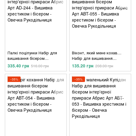
Палкі поцілунки Набір для
Віконт, який мене кохав…
вишивання бісером
Набір для вишивання
інтер'єрної прикраси Абрис
бісером інтер'єрної прикраси
335.40 грн
135.20 грн
516.00 грн
208.00 грн
Арт AD-244
Абрис Арт ABT-055
−35%
−35%