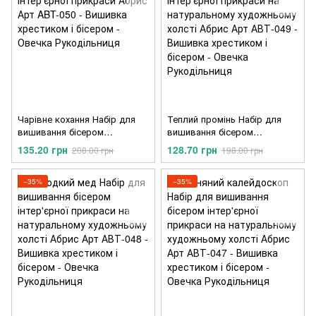
Чарівне кохання Набір для
Теплий промінь Набір для
вишивання бісером
вишивання бісером
інтер'єрної прикраси Абрис
інтер'єрної прикраси на
135.20 грн
128.70 грн
208.00 грн
198.00 грн
Арт ABT-050
натуральному художньому
холсті Абрис Арт АВТ-049
−35%
−35%