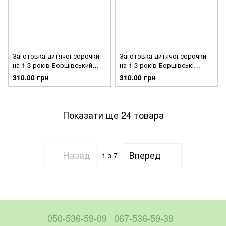
Заготовка дитячої сорочки
Заготовка дитячої сорочки
на 1-3 років Борщівський
на 1-3 років Борщівські
край для вишивки бісером
візерунки для вишивки
310.00 грн
310.00 грн
СД065кБ28нн
бісером СД064кБ28нн
Показати ще 24 товара
Назад
Вперед
1
з 7
050-536-59-09
067-536-59-39