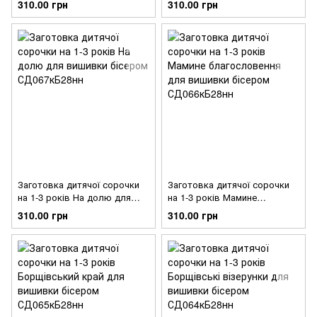
310.00 грн
310.00 грн
СД069кБ28нн
СД068кБ28нн
Заготовка дитячої сорочки
Заготовка дитячої сорочки
на 1-3 років На долю для
на 1-3 років Мамине
вишивки бісером
благословення для вишивки
310.00 грн
310.00 грн
СД067кБ28нн
бісером СД066кБ28нн