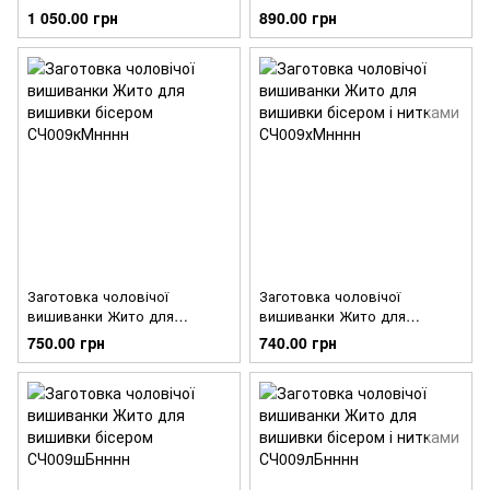
вишивки бісером і нитками
вишивки бісером і нитками
1 050.00 грн
890.00 грн
СЧ009лМнннн
СЧ009дМнннн
Заготовка чоловічої
Заготовка чоловічої
вишиванки Жито для
вишиванки Жито для
вишивки бісером
вишивки бісером і нитками
750.00 грн
740.00 грн
СЧ009кМнннн
СЧ009хМнннн