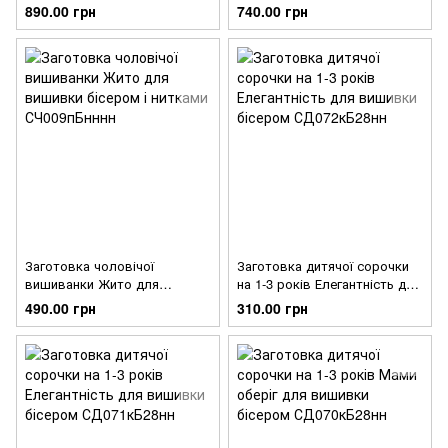
вишивки бісером і нитками
вишивки бісером і нитками
890.00 грн
740.00 грн
СЧ009дБнннн
СЧ009хБнннн
Заготовка чоловічої
Заготовка дитячої сорочки
вишиванки Жито для
на 1-3 років Елегантність для
вишивки бісером і нитками
вишивки бісером
490.00 грн
310.00 грн
СЧ009пБнннн
СД072кБ28нн