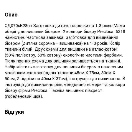
Опис
СД070кБ28нн Заготовка дитячої сорочки на 1-3 років Мами
оберіг для вишивки бісером. 2 кольори бісеру Preciosa. 5316
намистин. Часткова зашивка. Заготовка для вишивання
бісером (дитяча сорочка – вишиванка) на 1-3 років. Колір
тканини білий. Друк схеми для вишивки на атлас-котоні
(50% поліестру, 50% котону) екологічно чистими фарбами.
Після прання схема для вишивки залишається на тканині.
Набір містить заготовку для вишивки бісером з нанесеним
малюнком-схемою (відріз тканини 45cм Х 75cм, 30см X
50см, 2 відрізи по 40cм Х 37cм), інструкцію до вишивання. В
інструкції до вишивання рекомендовано номери та кольори
бісеру фірми Preciosa. Техніка вишивки: півхрест
(гобеленовий шов).
Відгуки