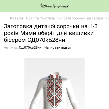
Каталог
Одяг та текстиль
Чоловічі Сорочки заготовки
Чо
Заготовка дитячої сорочки на 1-3
років Мами оберіг для вишивки
бісером СД070кБ28нн
Артикул:
СД070кБ28нн
Написати відгук