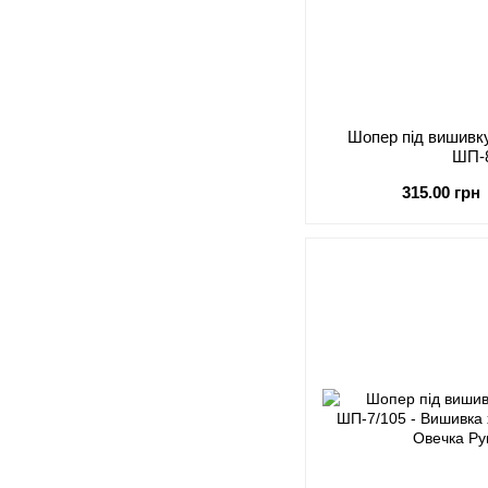
Шопер під виши
ШП-
315.00 грн