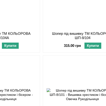
вку ТМ КОЛЬОРОВА
Шопер під вишивку ТМ КОЛЬО
/104А
ШП-8/104
Купити
315.00 грн
Купити