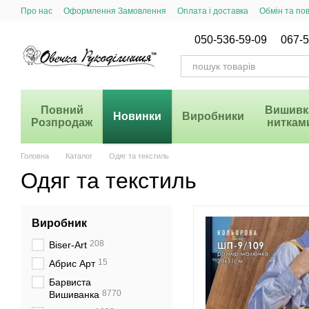
Перейти до основного контенту
Про нас
Оформлення Замовлення
Оплата і доставка
Обмін та по
Система Знижок
050-536-59-09
067-5
Повний
Вишивк
Новинки
Виробники
Розпродаж
ниткам
Головна
Каталог
Одяг та текстиль
Одяг та текстиль
Виробник
208
Biser-Art
15
Абрис Арт
Барвиста
8770
Вишиванка