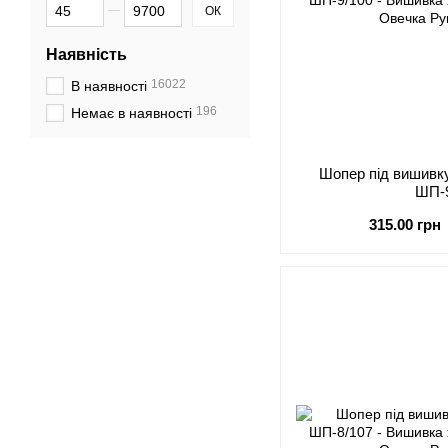
Від Ціна, грн
До Ціна, грн
ОК
Наявність
16022
В наявності
196
Немає в наявності
Шопер під виши
ШП-
315.00 грн