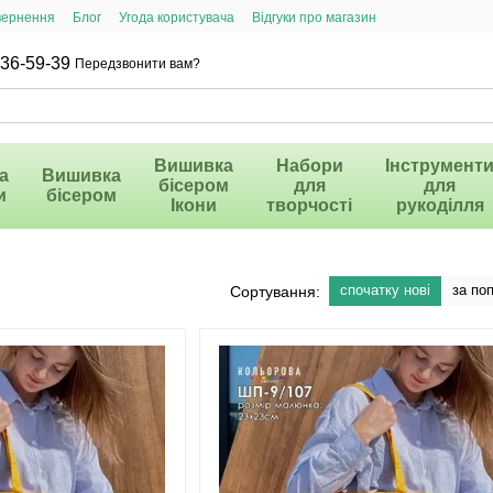
вернення
Блог
Угода користувача
Відгуки про магазин
36-59-39
Передзвонити вам?
Вишивка
Набори
Інструмент
а
Вишивка
бісером
для
для
и
бісером
Ікони
творчості
рукоділля
спочатку нові
за по
Сортування: