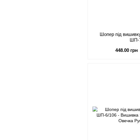
Шопер під виши
ШП-
448.00 грн