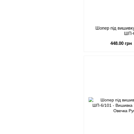
Шопер під виши
ШП-
448.00 грн