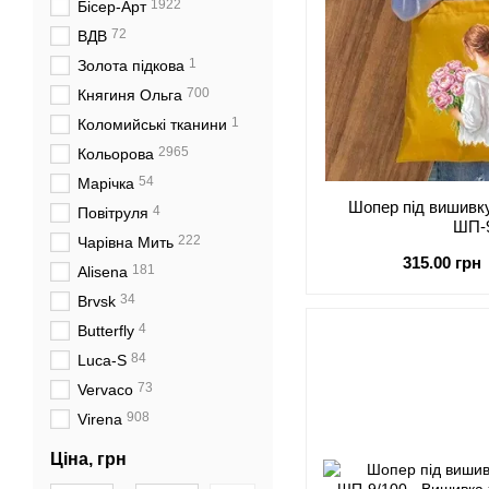
1922
Бісер-Арт
72
ВДВ
1
Золота підкова
700
Княгиня Ольга
1
Коломийські тканини
2965
Кольорова
54
Марічка
Шопер під виши
4
Повітруля
ШП-
222
Чарівна Мить
315.00 грн
181
Alisena
34
Brvsk
4
Butterfly
84
Luca-S
73
Vervaco
908
Virena
Ціна, грн