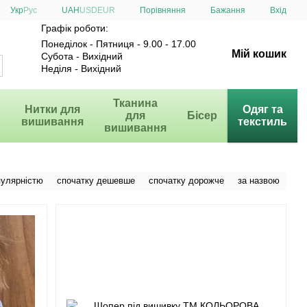
Порівняння
Укр
Рус
UAH
USD
EUR
Бажання
Вхід
Графік роботи:
Понеділок - Пятниця - 9.00 - 17.00
Мій кошик
Субота - Вихідний
Неділя - Вихідний
и
Тканина
Нитки для
Одяг та
для
Бісер
вишивання
текстиль
вишивання
пулярністю
спочатку дешевше
спочатку дорожче
за назвою