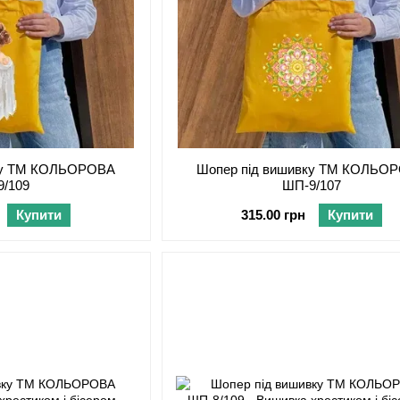
вку ТМ КОЛЬОРОВА
Шопер під вишивку ТМ КОЛЬО
9/109
ШП-9/107
Купити
315.00 грн
Купити