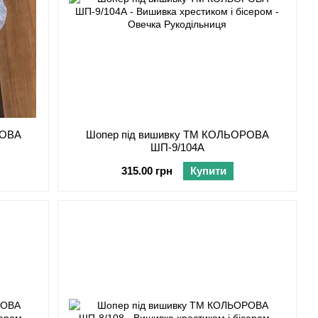
РОВА
Шопер під вишивку ТМ КОЛЬОРОВА
ШП-9/104А
315.00 грн
Купити