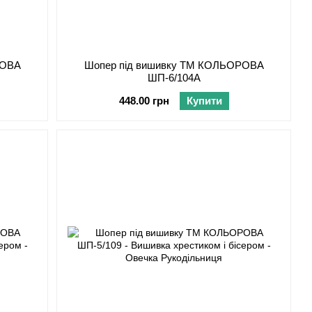
РОВА
Шопер під вишивку ТМ КОЛЬОРОВА
ШП-6/104А
448.00 грн
Купити