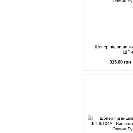
Шопер під виши
ШП-
315.00 грн