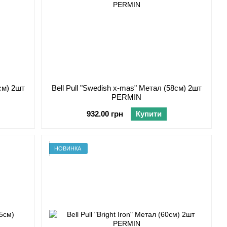
см) 2шт
Bell Pull "Swedish x-mas" Метал (58см) 2шт
PERMIN
932.00 грн
Купити
НОВИНКА