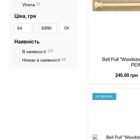
21
Virena
Ціна, грн
Від Ціна, грн
До Ціна, грн
ОК
Наявність
115
В наявності
Bell Pull "Woodst
68
Немає в наявності
PE
245.00 грн
НОВИНКА