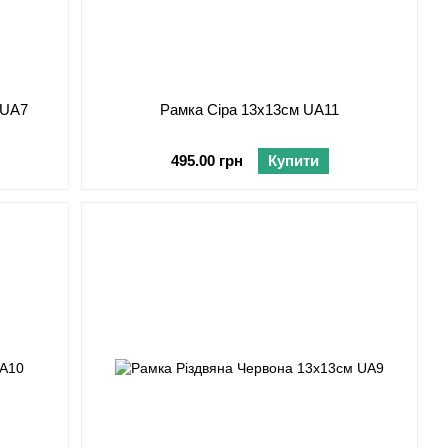
 UA7
Рамка Сіра 13х13см UA11
495.00 грн
Купити