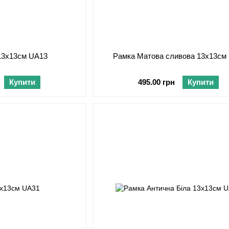
13х13см UA13
Рамка Матова сливова 13х13см
Купити
495.00 грн
Купити