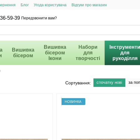
вернення
Блог
Угода користувача
Відгуки про магазин
36-59-39
Передзвонити вам?
Вишивка
Набори
Інструмент
а
Вишивка
бісером
для
для
и
бісером
Ікони
творчості
рукоділля
и
спочатку нові
за по
Сортування:
НОВИНКА