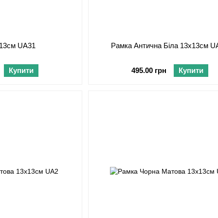
х13см UA31
Рамка Антична Біла 13х13см U
Купити
495.00 грн
Купити