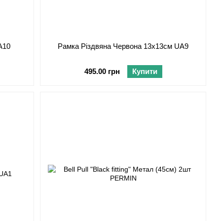
A10
Рамка Різдвяна Червона 13х13см UA9
495.00 грн
Купити