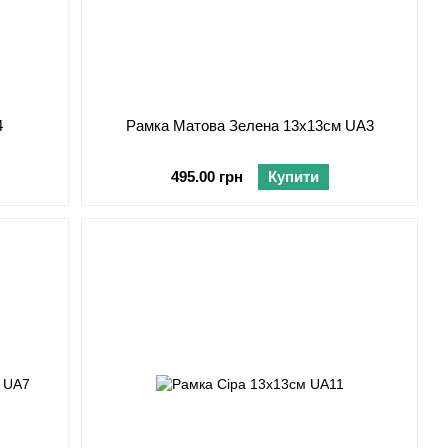
4
Рамка Матова Зелена 13х13см UA3
495.00 грн
Купити