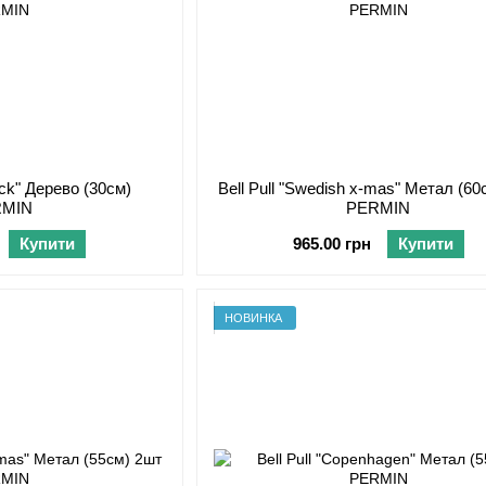
ock" Дерево (30см)
Bell Pull "Swedish x-mas" Метал (60
RMIN
PERMIN
Купити
965.00 грн
Купити
НОВИНКА