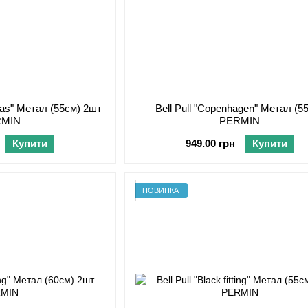
-mas" Метал (55см) 2шт
Bell Pull "Copenhagen" Метал (5
RMIN
PERMIN
Купити
949.00 грн
Купити
НОВИНКА