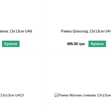
вінок 13х13см UA8
Рамка Шоколад 13х13см UA
Купити
495.00 грн
Купити