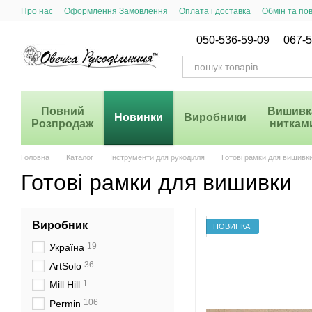
Перейти до основного контенту
Про нас
Оформлення Замовлення
Оплата і доставка
Обмін та по
Система Знижок
050-536-59-09
067-5
Повний
Вишивк
Новинки
Виробники
Розпродаж
ниткам
Головна
Каталог
Інструменти для рукоділля
Готові рамки для вишивк
Готові рамки для вишивки
Виробник
НОВИНКА
19
Україна
36
ArtSolo
1
Mill Hill
106
Permin