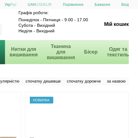
Порівняння
Укр
Рус
UAH
USD
EUR
Бажання
Вхід
Графік роботи:
Понеділок - Пятниця - 9.00 - 17.00
Мій кошик
Субота - Вихідний
Неділя - Вихідний
и
Тканина
Нитки для
Одяг та
для
Бісер
вишивання
текстиль
вишивання
пулярністю
спочатку дешевше
спочатку дорожче
за назвою
НОВИНКА