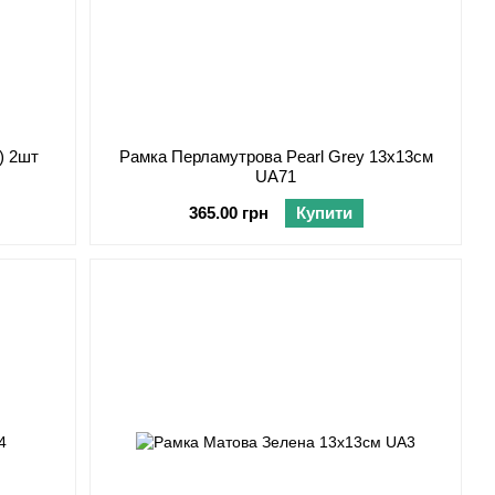
м) 2шт
Рамка Перламутрова Pearl Grey 13х13см
UA71
365.00 грн
Купити