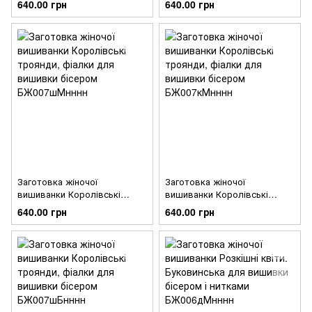
640.00 грн
640.00 грн
БЖ008кМнннн
БЖ008шБнннн
Заготовка жіночої
Заготовка жіночої
вишиванки Королівські
вишиванки Королівські
троянди, фіалки для
троянди, фіалки для
640.00 грн
640.00 грн
вишивки бісером
вишивки бісером
БЖ007шМнннн
БЖ007кМнннн