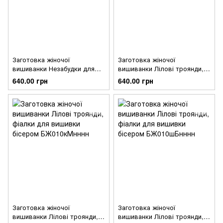
Заготовка жіночої
Заготовка жіночої
вишиванки Незабудки для
вишиванки Лілові троянди,
вишивки бісером
фіалки для вишивки бісером
640.00 грн
640.00 грн
БЖ025шБнннн
БЖ010шМнннн
Заготовка жіночої
Заготовка жіночої
вишиванки Лілові троянди,
вишиванки Лілові троянди,