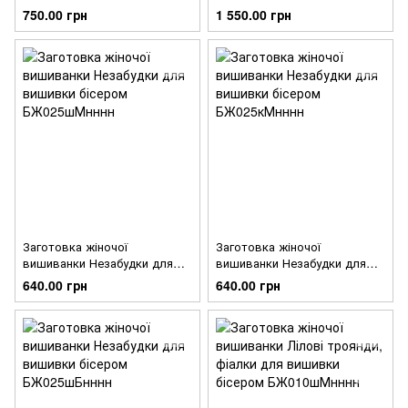
Буковинська для вишивки
Буковинська для вишивки
750.00 грн
1 550.00 грн
бісером і нитками
бісером і нитками
БЖ030пБнннн
БЖ030дБнннн
Заготовка жіночої
Заготовка жіночої
вишиванки Незабудки для
вишиванки Незабудки для
вишивки бісером
вишивки бісером
640.00 грн
640.00 грн
БЖ025шМнннн
БЖ025кМнннн