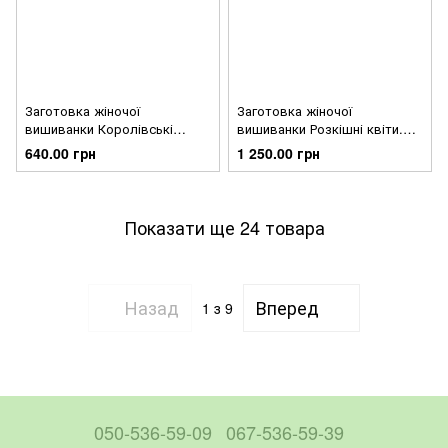
Заготовка жіночої
Заготовка жіночої
вишиванки Королівські
вишиванки Розкішні квіти.
троянди, фіалки для
Буковинська для вишивки
640.00 грн
1 250.00 грн
вишивки бісером
бісером і нитками
БЖ007шБнннн
БЖ006дМнннн
Показати ще 24 товара
Назад
Вперед
1
з 9
050-536-59-09
067-536-59-39