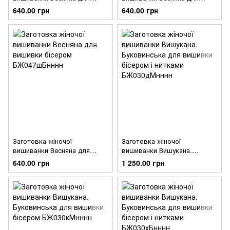
вишивки бісером
вишивки бісером
640.00 грн
640.00 грн
БЖ047шМнннн
БЖ047кМнннн
Заготовка жіночої
Заготовка жіночої
вишиванки Весняна для
вишиванки Вишукана.
вишивки бісером
Буковинська для вишивки
640.00 грн
1 250.00 грн
БЖ047шБнннн
бісером і нитками
БЖ030дМнннн