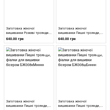
Заготовка жіночої
Заготовка жіночої
вишиванки Рожеві троянди,
вишиванки Пишні троянди,
фіалки для вишивки бісером
фіалки для вишивки бісером
640.00 грн
640.00 грн
БЖ009шБнннн
БЖ008шМнннн
Заготовка жіночої
Заготовка жіночої
вишиванки Пишні троянди,
вишиванки Пишні троянди,
фіалки для вишивки бісером
фіалки для вишивки бісером