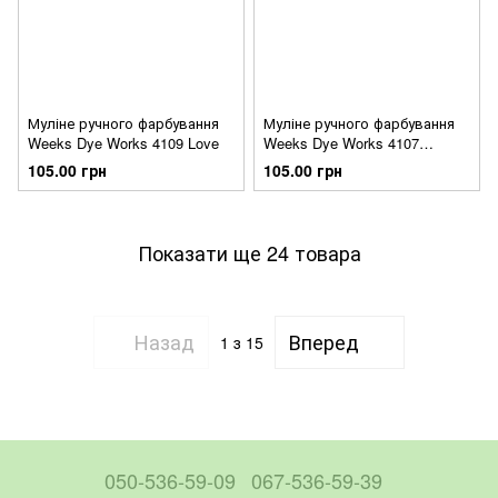
Муліне ручного фарбування
Муліне ручного фарбування
Weeks Dye Works 4109 Love
Weeks Dye Works 4107
Confetti
105.00 грн
105.00 грн
Показати ще 24 товара
Назад
Вперед
1
з 15
050-536-59-09
067-536-59-39