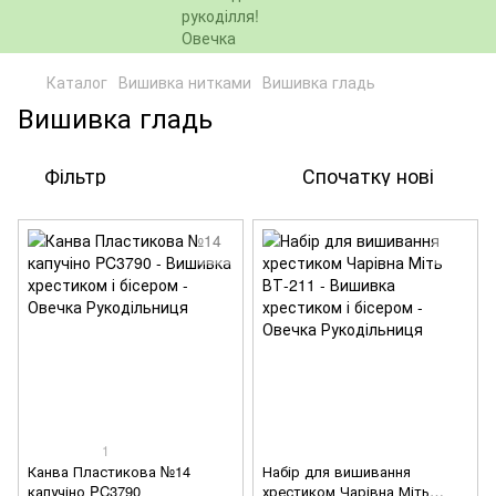
Каталог
Вишивка нитками
Вишивка гладь
Вишивка гладь
Фільтр
Спочатку нові
1
Канва Пластикова №14
Набір для вишивання
капучіно PC3790
хрестиком Чарівна Міть