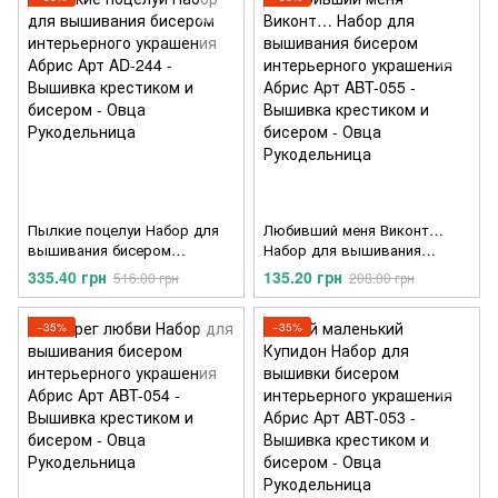
Пылкие поцелуи Набор для
Любивший меня Виконт…
вышивания бисером
Набор для вышивания
интерьерного украшения
бисером интерьерного
335.40 грн
135.20 грн
516.00 грн
208.00 грн
Абрис Арт AD-244
украшения Абрис Арт ABT-
055
−35%
−35%