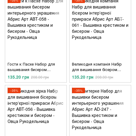
−35%
−35%
Гости к Пасхе Набор для
Великодня компанія Набір
вышивания бисером
для вишивання бісером
интерьерного украшения
інтер'єрної прикраси Абрис
135.20 грн
135.20 грн
208.00 грн
208.00 грн
Абрис Арт ABT-058
Арт ABT-061
−35%
−35%