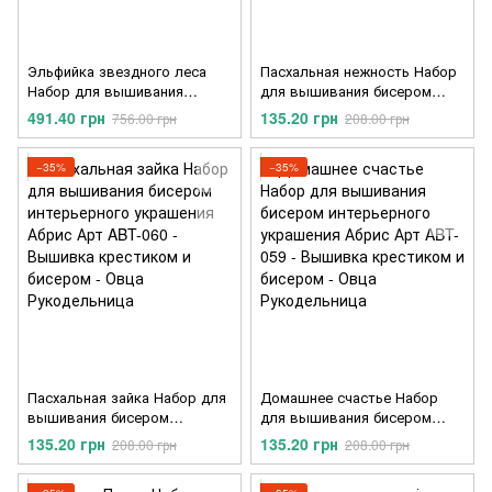
Эльфийка звездного леса
Пасхальная нежность Набор
Набор для вышивания
для вышивания бисером
крестом Абрис Арт AH-330
интерьерного украшения
491.40 грн
135.20 грн
756.00 грн
208.00 грн
Абрис Арт ABT-057
−35%
−35%
Пасхальная зайка Набор для
Домашнее счастье Набор
вышивания бисером
для вышивания бисером
интерьерного украшения
интерьерного украшения
135.20 грн
135.20 грн
208.00 грн
208.00 грн
Абрис Арт ABT-060
Абрис Арт ABT-059