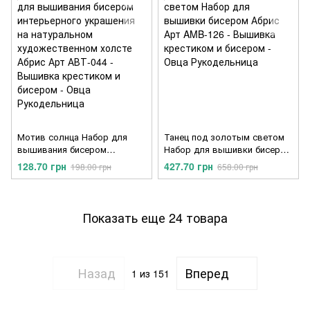
Мотив солнца Набор для
Танец под золотым светом
вышивания бисером
Набор для вышивки бисером
интерьерного украшения на
Абрис Арт AMB-126
128.70 грн
427.70 грн
198.00 грн
658.00 грн
натуральном
художественном холсте
Абрис Арт АВТ-044
Показать еще 24 товара
Назад
Вперед
1
из 151