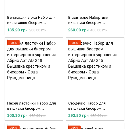
Великодня зірка Набір для
В свитерке Набор для
вишивання бісером
вышивки бисером
інтер'єрної прикраси Абрис
интерьерного украшения
135.20 грн
260.00 грн
208.00 грн
400.00 грн
Арт ABT-056
Абрис Арт AD-247
−35%
−35%
Песня ласточки Набор для
Сердечко Набор для
вышивки бисером
вышивки бисером
интерьерного украшения
интерьерного украшения
300.30 грн
293.80 грн
462.00 грн
452.00 грн
Абрис Арт AD-246
Абрис Арт AD-245
−35%
−35%