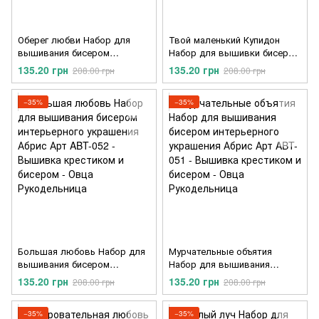
Оберег любви Набор для
Твой маленький Купидон
вышивания бисером
Набор для вышивки бисером
интерьерного украшения
интерьерного украшения
135.20 грн
135.20 грн
208.00 грн
208.00 грн
Абрис Арт ABT-054
Абрис Арт ABT-053
−35%
−35%
Большая любовь Набор для
Мурчательные объятия
вышивания бисером
Набор для вышивания
интерьерного украшения
бисером интерьерного
135.20 грн
135.20 грн
208.00 грн
208.00 грн
Абрис Арт ABT-052
украшения Абрис Арт ABT-
051
−35%
−35%