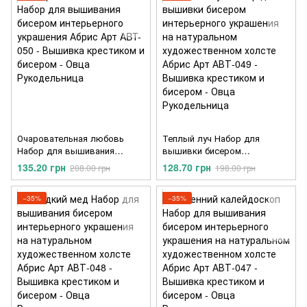
Очаровательная любовь
Теплый луч Набор для
Набор для вышивания
вышивки бисером
бисером интерьерного
интерьерного украшения на
135.20 грн
128.70 грн
208.00 грн
198.00 грн
украшения Абрис Арт ABT-
натуральном
050
художественном холсте
Абрис Арт АВТ-049
−35%
−35%