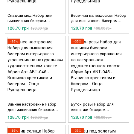
Сладкий мед Набор для
Весенний калейдоскоп Набор
вышивания бисером
для вышивания бисером
интерьерного украшения на
интерьерного украшения на
128.70 грн
128.70 грн
198.00 грн
198.00 грн
натуральном
натуральном
художественном холсте
художественном холсте
Абрис Арт АВТ-048
Абрис Арт АВТ-047
−35%
−35%
Зимнее настроение Набор
Бутон розы Набор для
для вышивания бисером
вышивки бисером
интерьерного украшения на
интерьерного украшения на
128.70 грн
128.70 грн
198.00 грн
198.00 грн
натуральном
натуральном
художественном холсте
художественном холсте
Абрис Арт АВТ-046
Абрис Арт АВТ-045
−35%
−35%