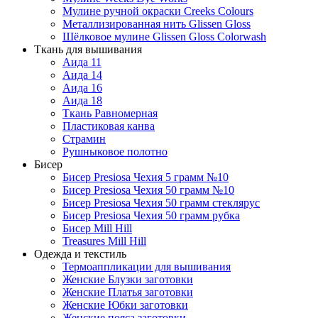
Мулине ручной окраски Creeks Colours
Металлизированная нить Glissen Gloss
Шёлковое мулине Glissen Gloss Colorwash
Ткань для вышивания
Аида 11
Аида 14
Аида 16
Аида 18
Ткань Равномерная
Пластиковая канва
Страмин
Рушныковое полотно
Бисер
Бисер Presiosa Чехия 5 грамм №10
Бисер Presiosa Чехия 50 грамм №10
Бисер Presiosa Чехия 50 грамм стеклярус
Бисер Presiosa Чехия 50 грамм рубка
Бисер Mill Hill
Treasures Mill Hill
Одежда и текстиль
Термоаппликации для вышивания
Женские Блузки заготовки
Женские Платья заготовки
Женские Юбки заготовки
Женские пояса заготовки