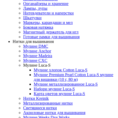
Органайзеры и хранение
Лампы, лупы
Нитевдеватели и наперстки
Шкатулки
Маркеры, карандаши и мел
Боковая натяжка
Магнитный держатель для игл
Готовые рамки для вышивания
Нитки для вышивания
Мулине DMC
Мулине Anchor
Мулине Madeira
Мулине CXC
Мулине Luca-S
Мулине хлопок Cotton Luca-S
Мулине Premium Pearl Cotton Luca-S мулине
для вишивки (10 г, 80 м)
Мулине металлизированное Luca-S
Набори мулине Luca-S
Карта цветов мулине Luca-S
Нитки Kreinik
Металлизированные нитки
Светящиеся нитки
Акриловые нитки для вышивания
Мулине Weeks Dye Works