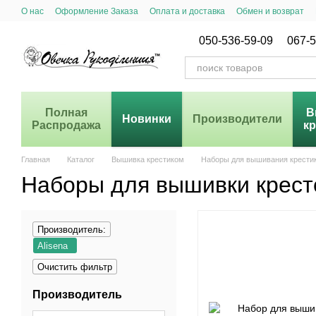
Перейти к основному контенту
О нас
Оформление Заказа
Оплата и доставка
Обмен и возврат
Система Скидок
050-536-59-09
067-5
Полная
В
Новинки
Производители
Распродажа
к
Главная
Каталог
Вышивка крестиком
Наборы для вышивания крести
Наборы для вышивки крес
Производитель:
Alisena
Очистить фильтр
Производитель