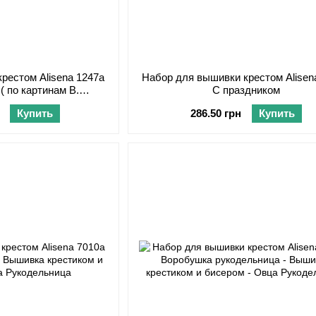
рестом Alisena 1247а
Набор для вышивки крестом Alisen
( по картинам В.
С праздником
вской)
Купить
286.50 грн
Купить