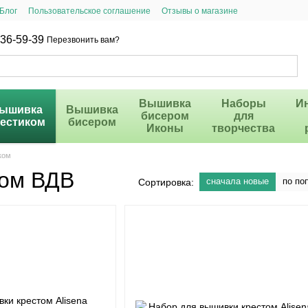
Блог
Пользовательское соглашение
Отзывы о магазине
36-59-39
Перезвонить вам?
Вышивка
Наборы
И
ышивка
Вышивка
бисером
для
рестиком
бисером
Иконы
творчества
ком
том ВДВ
сначала новые
по по
Сортировка: