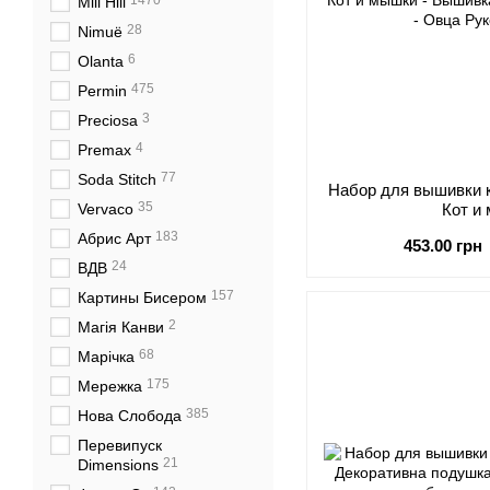
1470
Mill Hill
28
Nimuё
6
Olanta
475
Permin
3
Preciosa
4
Premax
77
Soda Stitch
Набор для вышивки к
35
Vervaco
Кот и
183
Абрис Арт
453.00 грн
24
ВДВ
157
Картины Бисером
2
Магія Канви
68
Марічка
175
Мережка
385
Нова Слобода
Перевипуск
21
Dimensions