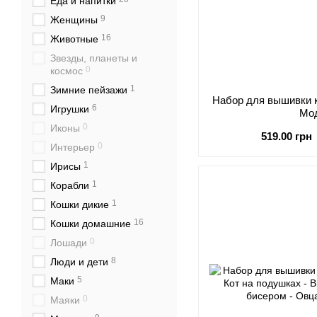
Еда и напитки
9
Женщины
16
Животные
Звезды, планеты и
0
космос
1
Зимние пейзажи
Набор для вышивки к
6
Игрушки
Мо
0
Иконы
519.00 грн
0
Интерьер
1
Ирисы
1
Корабли
1
Кошки дикие
16
Кошки домашние
0
Лошади
8
Люди и дети
5
Маки
0
Маяки