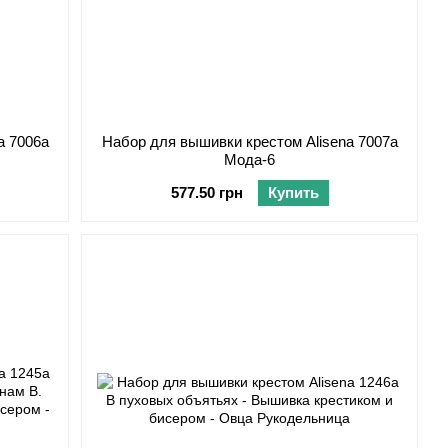
a 7006а
Набор для вышивки крестом Alisena 7007а
Мода-6
577.50 грн
Купить