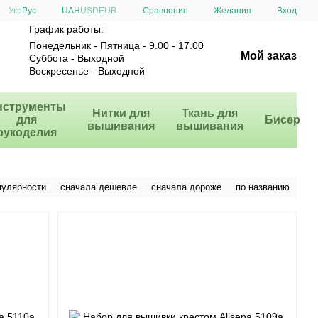
Сравнение
Укр
Рус
UAH
USD
EUR
Желания
Вход
График работы:
Понедельник - Пятница - 9.00 - 17.00
Мой заказ
Суббота - Выходной
Воскресенье - Выходной
нструменты
Нитки для
Ткань для
для
Бисер
вышивания
вышивания
рукоделия
пулярности
сначала дешевле
сначала дороже
по названию