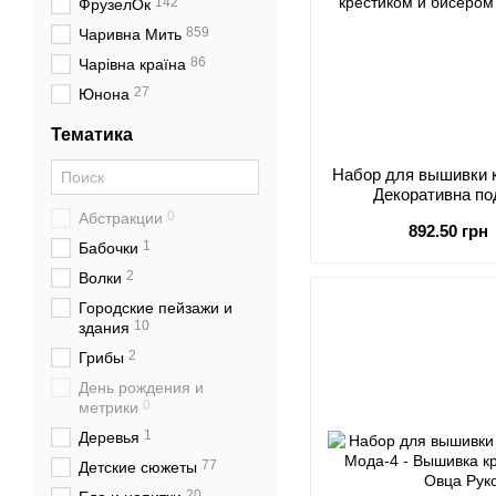
142
ФрузелОк
859
Чаривна Мить
86
Чарівна країна
27
Юнона
Тематика
Набор для вышивки к
Декоративна п
0
Абстракции
892.50 грн
1
Бабочки
2
Волки
Городские пейзажи и
10
здания
2
Грибы
День рождения и
0
метрики
1
Деревья
77
Детские сюжеты
20