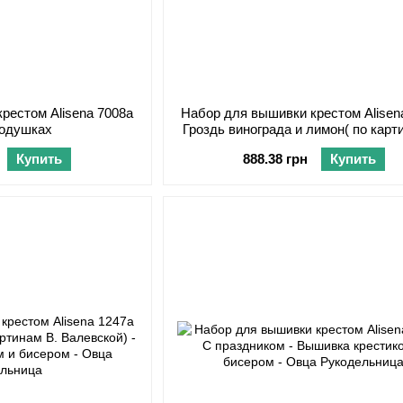
рестом Alisena 7008а
Набор для вышивки крестом Alisen
подушках
Гроздь винограда и лимон( по карт
Валевской)
Купить
888.38 грн
Купить