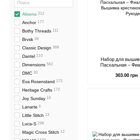
312
Alisena
177
Anchor
111
Bothy Threads
38
Brvsk
388
Classic Design
210
Dantel
Набор для вышивк
562
Dimensions
Пасхальная – Фиа
30
DMC
303.00 грн
173
Eva Rosenstand
172
Heritage Crafts
10
Joy Sunday
6
Lanarte
13
Little Stitch
298
Luca-S
12
Magic Cross Stitch