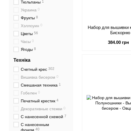
1
Тюльпаны
0
Украина
8
Фрукты
0
Хэллоуин
Набор для вышивки к
Бискорню
56
Цветы
0
Часы
384.00 грн
8
Ягоды
Техніка
302
Счетный крес
0
Вишивка бисером
1
Смешаная техника
0
Гобелен
4
Печатный крестик
0
Декоративные стежки
7
С нанесенной схемой
С нанесенным
40
фоном