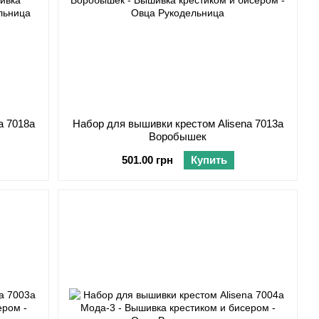
a 7018а
Набор для вышивки крестом Alisena 7013а
Воробышек
501.00 грн
Купить