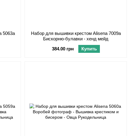
a 5063а
Набор для вышивки крестом Alisena 7009а
Бискорню-булавки - хенд мейд
384.00 грн
Купить