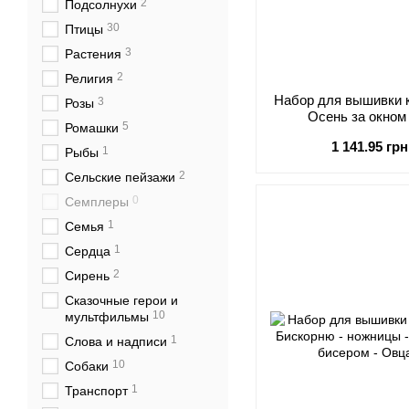
2
Подсолнухи
30
Птицы
3
Растения
2
Религия
Набор для вышивки к
3
Розы
Осень за окном 
5
Ромашки
Вале
1 141.95 грн
1
Рыбы
2
Сельские пейзажи
0
Семплеры
1
Семья
1
Сердца
2
Сирень
Сказочные герои и
10
мультфильмы
1
Слова и надписи
10
Собаки
1
Транспорт