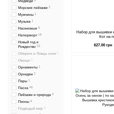
9
Медведи
2
Морские пейзажи
1
Мужчины
1
Музыка
6
Насекомые
Набор для вышивки к
16
Натюрморт
Кот на 
Новый год и
627.00 грн
33
Рождество
0
Обереги и Ловцы снов
0
Овощи
1
Орнаменты
2
Орхидеи
1
Пары
46
Пасха
4
Пейзажи и природа
4
Пионы
0
Подводый мир