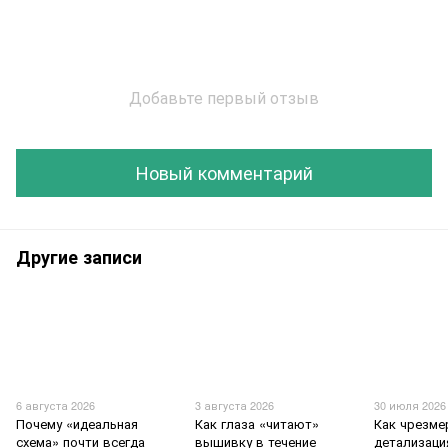
Добавьте первый отзыв
Новый комментарий
Другие записи
6 августа 2026
3 августа 2026
30 июля 2026
Почему «идеальная
Как глаза «читают»
Как чрезме
схема» почти всегда
вышивку в течение
детализаци