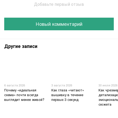
Добавьте первый отзыв
Новый комментарий
Другие записи
6 августа 2026
3 августа 2026
30 июля 2026
Почему «идеальная
Как глаза «читают»
Как чрезме
схема» почти всегда
вышивку в течение
детализаци
выглядит менее живой?
первых 3 секунд
эмоционал
сюжета