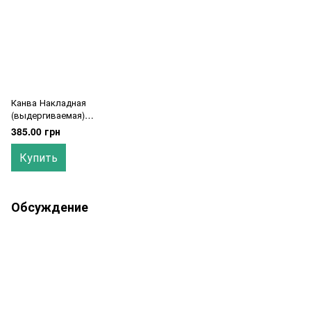
Канва Накладная
(выдергиваемая)
Zweigart 510/56 (68 см х
385.00 грн
1м) белая
Купить
Обсуждение