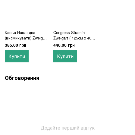
Канва Накладна
Congress Stramin
(висмикувати) Zweigart
Zweigart ( 125см х 40см
510/56 (68 см х 100 см)
) 9406/194-40125
385.00 грн
440.00 грн
біла
Купити
Купити
Обговорення
Додайте перший відгук