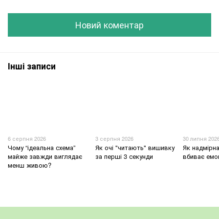
Новий коментар
Інші записи
6 серпня 2026
3 серпня 2026
30 липня 202
Чому “ідеальна схема”
Як очі "читають" вишивку
Як надмірна
майже завжди виглядає
за перші 3 секунди
вбиває емо
менш живою?