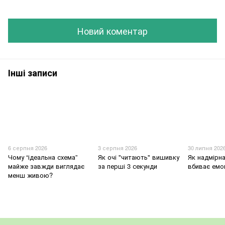
Новий коментар
Інші записи
6 серпня 2026
3 серпня 2026
30 липня 202
Чому “ідеальна схема”
Як очі "читають" вишивку
Як надмірна
майже завжди виглядає
за перші 3 секунди
вбиває емо
менш живою?