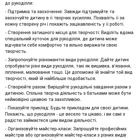
до рукоділля:
- Підтримка та заохочення: Завжди підтримуйте та
заохочуйте дитину в її творчих зусиллях. Похваліть її за
кожну створену річ і покажіть зацікавленість у її роботі.
- Створення затишного місця для творчості: Виділіть вдома
спеціальний куточок для рукоділля, де дитина може
відчувати себе комфортно та вільно виражати свою
творчість.
- Запропонуйте різноманітні види рукоділля: Дайте дитині
спробувати різні види рукоділля, такі як вишивка, в'язання,
ліплення, малювання тощо. Це допоможе їй знайти той вид
творчості, який їй найбільше подобається.
- Створюйте разом: Вирішуйте рукодільні завдання разом з
дитиною. Спільна творча діяльність з батьками може бути
неймовірно цікавою та захопливою.
- Показуйте приклад: Будьте прикладом для своєї дитини.
Покажіть, що рукоділля - це весело та цікаво, і ви самі з
радістю займаєтеся цим видом діяльності.
- Організовуйте майстер-класи: Запрошуйте професійних
майстрів або організовуйте майстер-класи з різних видів