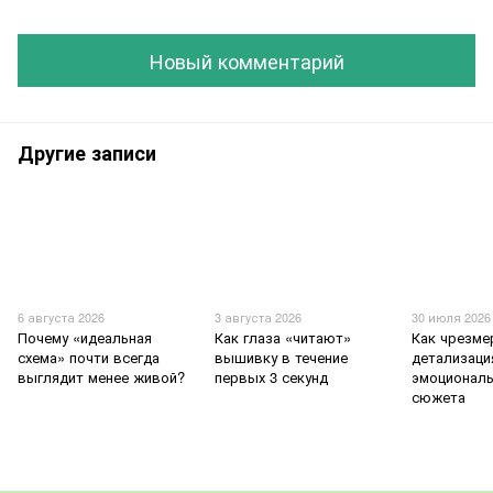
Новый комментарий
Другие записи
6 августа 2026
3 августа 2026
30 июля 2026
Почему «идеальная
Как глаза «читают»
Как чрезме
схема» почти всегда
вышивку в течение
детализаци
выглядит менее живой?
первых 3 секунд
эмоционал
сюжета