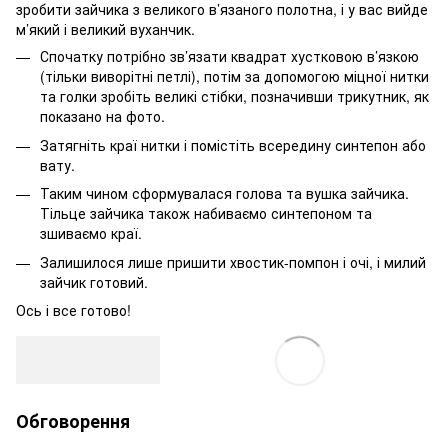
зробити зайчика з великого в’язаного полотна, і у вас вийде
м’який і великий вуханчик.
Спочатку потрібно зв’язати квадрат хустковою в’язкою
(тільки виворітні петлі), потім за допомогою міцної нитки
та голки зробіть великі стібки, позначивши трикутник, як
показано на фото.
Затягніть краї нитки і помістіть всередину синтепон або
вату.
Таким чином сформувалася голова та вушка зайчика.
Тільце зайчика також набиваємо синтепоном та
зшиваємо краї.
Залишилося лише пришити хвостик-помпон і очі, і милий
зайчик готовий.
Ось і все готово!
Обговорення