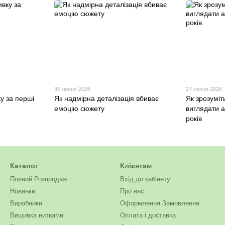
30 липня 2026
27 липня 2026
ку за перші
Як надмірна деталізація вбиває
Як зрозуміт
емоцію сюжету
виглядати а
років
Каталог
Клієнтам
Повний Розпродаж
Вхід до кабінету
Новинки
Про нас
Виробники
Оформлення Замовлення
Вишивка нитками
Оплата і доставка