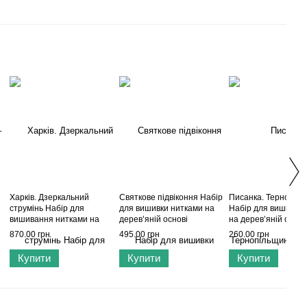
Харків. Дзеркальний
Святкове підвіконня Набір
Писанка. Тернопіл
струмінь Набір для
для вишивки нитками на
Набір для вишивки 
вишивання нитками на
дерев’яній основі
на дерев’яній основ
пластиковій основі
Wonderland Сrafts FLW-081
Wonderland Сrafts 
870.00 грн
495.00 грн
260.00 грн
Wonderland Сrafts FLX-159
6
Купити
Купити
Купити