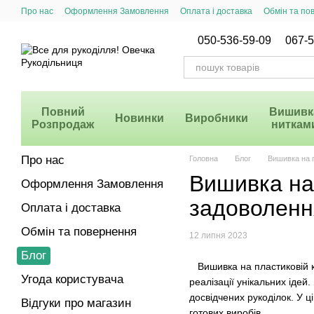
Перейти до основного контенту
Про нас
Оформлення Замовлення
Оплата і доставка
Обмін та по
Система Знижок
050-536-59-09
067-5
Повний
Вишивк
Новинки
Виробники
Розпродаж
ниткам
Про нас
Головна
Блог
Вишивка на п
Вишивка на 
Оформлення Замовлення
задоволенн
Оплата і доставка
Обмін та повернення
12 липня 2023
Блог
Вишивка на пластиковій к
Угода користувача
реалізації унікальних ідей
досвідчених рукоділок. У ц
Відгуки про магазин
готових виробів.