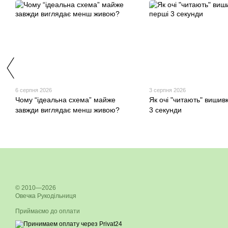
6 серпня 2026
3 серпня 2026
Чому “ідеальна схема” майже
Як очі "читають" вишив
завжди виглядає менш живою?
3 секунди
© 2010—2026
Овечка Рукодільниця
Приймаємо до оплати