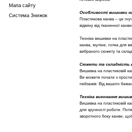
Мапа сайту
⠀
Особливості вишивки на
Система Знижок
Пластикова канва – це гнуч
відміну від тканинної кан
⠀
Техніка вишивки на пластик
канва, муліне, голка для в
вибраного сюжету та склад
⠀
Сюжети та складність 
Вишивка на пластиковій кан
Ви можете почати з простих
пейзажів. Від вашого бажа
⠀
Техніка виконання вишив
Вишивка на пластиковій кан
для зручності роботи. Пот
зворотного боку канви, що