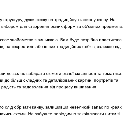
ту структуру, дуже схожу на традиційну тканинну канву. На
им вибором для створення різних форм та об'ємних предметів.
те своє знайомство з вишивкою. Вам буде потрібна пластикова
, напівхрестиків або інших традиційних стібків, залежно від
ільки дозволяє вибирати сюжети різної складності та тематики.
и до більш складних та деталізованих картин, портретів та
м радість та задоволення від процесу вишивання.
ого слід обрізати канву, залишивши невеликий запас по краях
ючись схеми. Не забудьте періодично закріплювати нитки зі