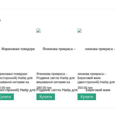
о
риновані помідори
Ялинкова прикраса –
линкова прикраса –
восторонній) Набір для
Різдвяне світло Набір для
Береговий маяк
шивання нитками на
вишивання нитками на
(двосторонній) Набір для
стиковій основі
пластиковій основі
вишивання нитками на
.00 грн
390.00 грн
350.00 грн
nderland Сrafts FLX-110
Wonderland Сrafts FLX-143
пластиковій основі
Wonderland Сrafts FLX-14
Купити
Купити
Купити