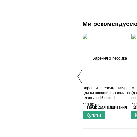
Ми рекомендуєм
Варення з персика Набір
Ма
для вишивання нитками на
(д
пластиковій основі
ви
Wonderland Сrafts FLX-101
пла
410.00 грн
460
Wo
Купити