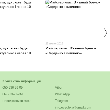
25 липня 2026
и, що сюжет буде
Майстер-клас: В'язаний брелок
ктуально і через 10
«Сердечко з китицею»
Контактна інформація
050-536-59-09
Viber
067-536-59-39
WhatsApp
Telegram
Передзвонити вам?
info.ovechka@gmail.com