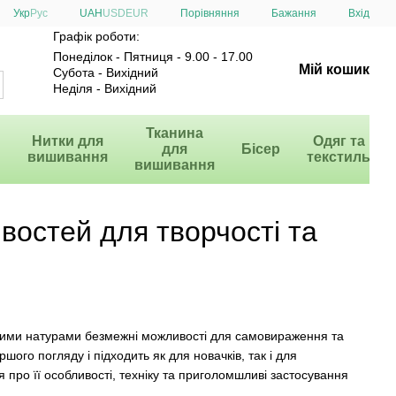
Порівняння
Укр
Рус
UAH
USD
EUR
Бажання
Вхід
Графік роботи:
Понеділок - Пятниця - 9.00 - 17.00
Мій кошик
Субота - Вихідний
Неділя - Вихідний
и
Тканина
Нитки для
Одяг та
для
Бісер
вишивання
текстиль
вишивання
востей для творчості та
рчими натурами безмежні можливості для самовираження та
шого погляду і підходить як для новачків, так і для
ся про її особливості, техніку та приголомшливі застосування