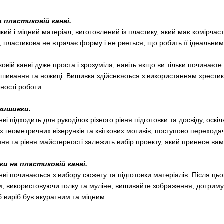
 пластиковій канві.
кий і міцний матеріал, виготовлений із пластику, який має комірчас
ви, пластикова не втрачає форму і не рветься, що робить її ідеальн
овій канві дуже проста і зрозуміла, навіть якщо ви тільки починає
ишивання та ножиці. Вишивка здійснюється з використанням хрестиків
ності роботи.
вишивки.
ві підходить для рукоділок різного рівня підготовки та досвіду, оск
 геометричних візерунків та квіткових мотивів, поступово переходяч
ння та рівня майстерності залежить вибір проекту, який принесе ва
ки на пластиковій канві.
ві починається з вибору сюжету та підготовки матеріалів. Після ць
ім, використовуючи голку та муліне, вишивайте зображення, дотриму
б виріб був акуратним та міцним.