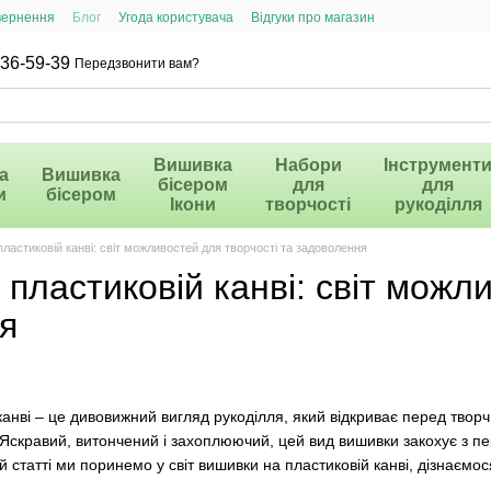
вернення
Блог
Угода користувача
Відгуки про магазин
36-59-39
Передзвонити вам?
Вишивка
Набори
Інструмент
а
Вишивка
бісером
для
для
и
бісером
Ікони
творчості
рукоділля
ластиковій канві: світ можливостей для творчості та задоволення
пластиковій канві: світ можли
я
анві – це дивовижний вигляд рукоділля, який відкриває перед тво
. Яскравий, витончений і захоплюючий, цей вид вишивки закохує з пер
ій статті ми поринемо у світ вишивки на пластиковій канві, дізнаємо