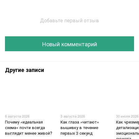
Добавьте первый отзыв
Новый комментарий
Другие записи
6 августа 2026
3 августа 2026
30 июля 2026
Почему «идеальная
Как глаза «читают»
Как чрезме
схема» почти всегда
вышивку в течение
детализаци
выглядит менее живой?
первых 3 секунд
эмоционал
сюжета