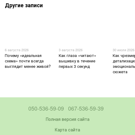
Другие записи
6 августа 2026
3 августа 2026
30 июля 2026
Почему «идеальная
Как глаза «читают»
Как чрезме
схема» почти всегда
вышивку в течение
детализаци
выглядит менее живой?
первых 3 секунд
эмоционал
сюжета
050-536-59-09
067-536-59-39
Полная версия сайта
Карта сайта