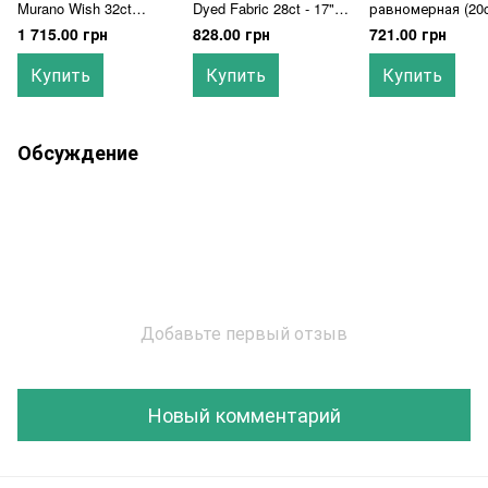
Murano Wish 32ct
Dyed Fabric 28ct - 17" x
равномерная (20c
(3984/2429) 140см
21" (43х53см) Stoney
059/140 Natural Li
1 715.00 грн
828.00 грн
721.00 грн
Zweigart
Creek
(100% лен) Permi
Купить
Купить
Купить
Обсуждение
Добавьте первый отзыв
Новый комментарий