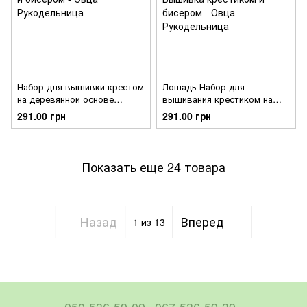
Набор для вышивки крестом
Лошадь Набор для
на деревянной основе
вышивания крестиком на
ФрузелОк Мальва 0114
деревянной основе
291.00 грн
291.00 грн
ФрузелОк 1704ф
Показать еще 24 товара
Назад
Вперед
1
из 13