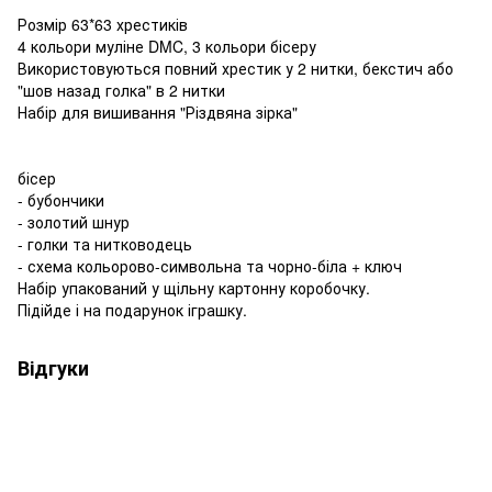
Розмір 63*63 хрестиків
4 кольори муліне DMC, 3 кольори бісеру
Використовуються повний хрестик у 2 нитки, бекстич або
"шов назад голка" в 2 нитки
Набір для вишивання "Різдвяна зірка"
бісер
- бубончики
- золотий шнур
- голки та нитководець
- схема кольорово-символьна та чорно-біла + ключ
Набір упакований у щільну картонну коробочку.
Підійде і на подарунок іграшку.
Відгуки