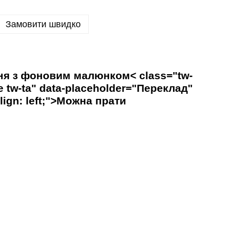
Замовити швидко
ня з фоновим малюнком
< class="tw-
rge tw-ta" data-placeholder="Переклад"
-align: left;">Можна прати