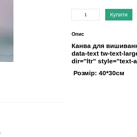
Купити
Опис
Канва для вишиван
data-text tw-text-la
dir="ltr" style="text
Розмір: 40*30см
ю