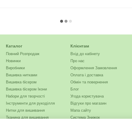
Каталог
Клієнтам
Повний Розпродаж
Вхід до кабінету
Новинки
Про нас
Виробники
Оформлення Замовлення
Вишивка нитками
Оплата і доставка
Вишивка бісером
Обмін та повернення
Вишивка бісером Ікони
Блог
Набори для творчості
Угода користувача
Інструменти для рукоділля
Відгуки про магазин
Нитки для вишивання
Мапа сайту
Тканина для вишивання
Система Знижок
Бісер
Ми в соцмережах
Одяг та текстиль