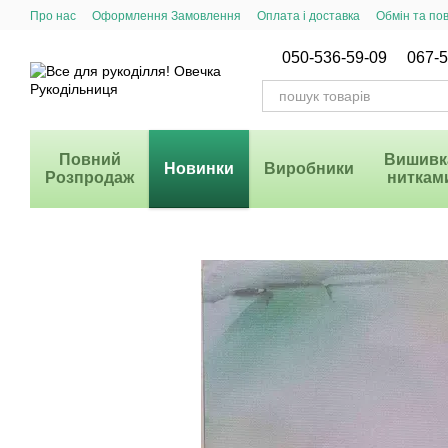
Перейти до основного контенту
Про нас
Оформлення Замовлення
Оплата і доставка
Обмін та по
Система Знижок
050-536-59-09
067-5
Повний
Вишивк
Новинки
Виробники
Розпродаж
ниткам