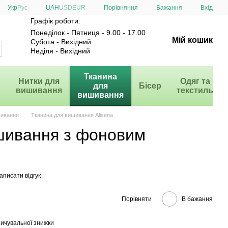
Порівняння
Укр
Рус
UAH
USD
EUR
Бажання
Вхід
Графік роботи:
Понеділок - Пятниця - 9.00 - 17.00
Мій кошик
Субота - Вихідний
Неділя - Вихідний
и
Тканина
Нитки для
Одяг та
для
Бісер
вишивання
текстиль
вишивання
шивання
Тканина для вишивання Alisena
шивання з фоновим
аписати відгук
Порівняти
В бажання
ичувальної знижки