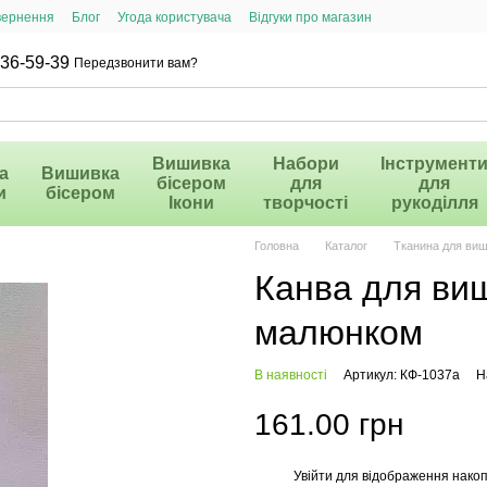
вернення
Блог
Угода користувача
Відгуки про магазин
36-59-39
Передзвонити вам?
Вишивка
Набори
Інструмент
а
Вишивка
бісером
для
для
и
бісером
Ікони
творчості
рукоділля
Головна
Каталог
Тканина для ви
Канва для ви
малюнком
В наявності
Артикул: КФ-1037а
Н
161.00 грн
Увійти
для відображення накоп
%