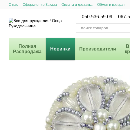
Перейти к основному контенту
О нас
Оформление Заказа
Оплата и доставка
Обмен и возврат
Система Скидок
050-536-59-09
067-5
Полная
В
Новинки
Производители
Распродажа
к