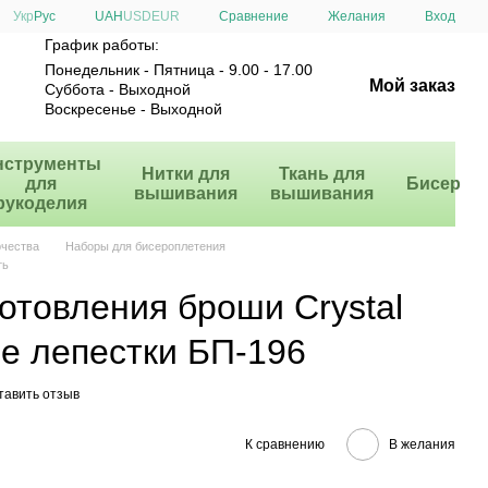
Сравнение
Укр
Рус
UAH
USD
EUR
Желания
Вход
График работы:
Понедельник - Пятница - 9.00 - 17.00
Мой заказ
Суббота - Выходной
Воскресенье - Выходной
нструменты
Нитки для
Ткань для
для
Бисер
вышивания
вышивания
рукоделия
рчества
Наборы для бисероплетения
ть
отовления броши Crystal
е лепестки БП-196
тавить отзыв
К сравнению
В желания