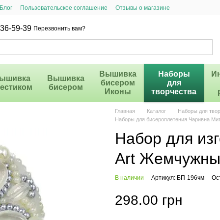
Блог
Пользовательское соглашение
Отзывы о магазине
36-59-39
Перезвонить вам?
Вышивка
Наборы
И
ышивка
Вышивка
бисером
для
рестиком
бисером
Иконы
творчества
Главная
Каталог
Наборы для тво
Наборы для бисероплетения Чаривна Ми
Набор для изг
Art Жемчужны
В наличии
Артикул: БП-196чм
Ос
298.00 грн