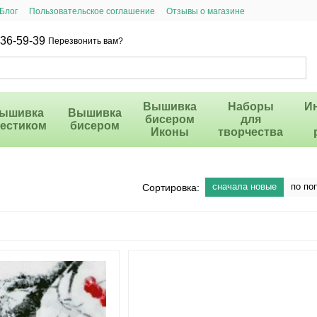
Блог
Пользовательское соглашение
Отзывы о магазине
36-59-39
Перезвонить вам?
Вышивка
Наборы
И
ышивка
Вышивка
бисером
для
рестиком
бисером
Иконы
творчества
сначала новые
по по
Сортировка: