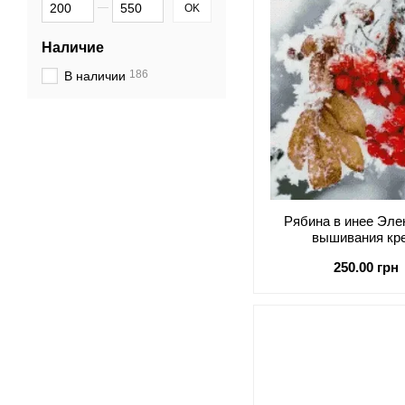
От Цена, грн
До Цена, грн
OK
Наличие
186
В наличии
Рябина в инее Эле
вышивания кр
250.00 грн