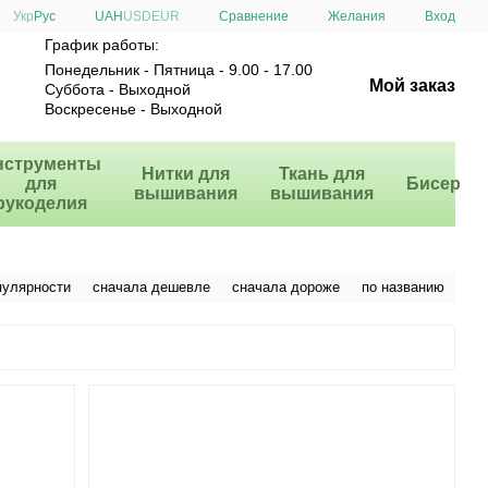
Сравнение
Укр
Рус
UAH
USD
EUR
Желания
Вход
График работы:
Понедельник - Пятница - 9.00 - 17.00
Мой заказ
Суббота - Выходной
Воскресенье - Выходной
нструменты
Нитки для
Ткань для
для
Бисер
вышивания
вышивания
рукоделия
пулярности
сначала дешевле
сначала дороже
по названию