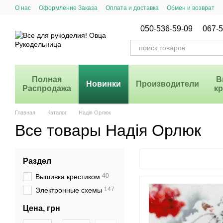
Перейти к основному контенту
О нас
Оформление Заказа
Оплата и доставка
Обмен и возврат
Система Скидок
050-536-59-09
067-5
Полная
В
Новинки
Производители
Распродажа
к
Главная
Каталог
Надія Орлюк
Все товары Надія Орлюк
Раздел
40
Вышивка крестиком
147
Электронные схемы
Цена, грн