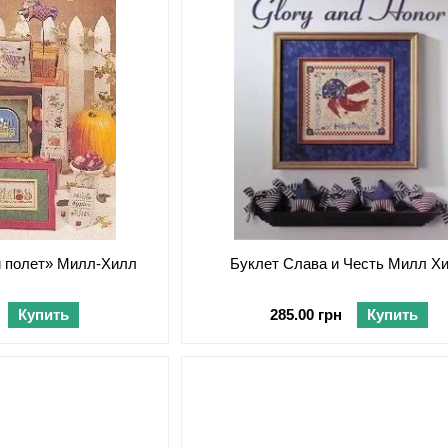
й полет» Милл-Хилл
Буклет Слава и Честь Милл Х
Купить
285.00 грн
Купить