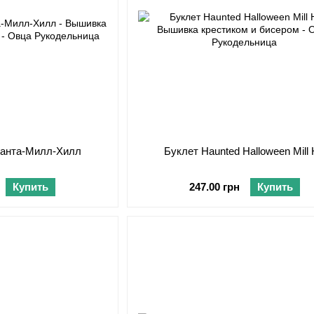
Санта-Милл-Хилл
Буклет Haunted Halloween Mill H
Купить
247.00 грн
Купить