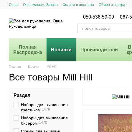
Перейти к основному контенту
О нас
Оформление Заказа
Оплата и доставка
Обмен и возврат
Система Скидок
050-536-59-09
067-5
Полная
В
Новинки
Производители
Распродажа
к
Главная
Каталог
Mill Hill
Все товары Mill Hill
Раздел
Наборы для вышивания
1470
крестиком
Наборы для вышивания
1470
бисером
Схемы для вышивки