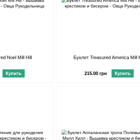
d Noel Mill Hill
Буклет Treasured America Mill H
Купить
215.00 грн
Купить