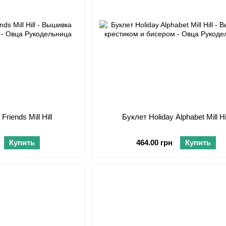
riends Mill Hill
Буклет Holiday Alphabet Mill Hi
Купить
464.00 грн
Купить