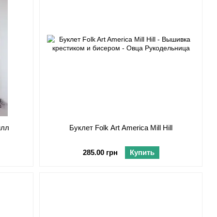
илл
Буклет Folk Art America Mill Hill
285.00 грн
Купить