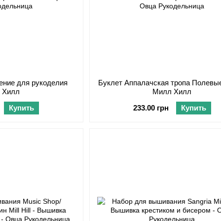
ение для рукоделия
Буклет Аппалачская тропа Полевы
 Хилл
Милл Хилл
Купить
233.00 грн
Купить