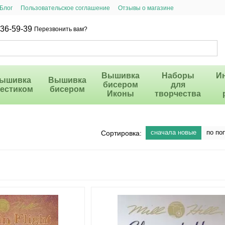
Блог
Пользовательское соглашение
Отзывы о магазине
36-59-39
Перезвонить вам?
Вышивка
Наборы
И
ышивка
Вышивка
бисером
для
рестиком
бисером
Иконы
творчества
сначала новые
по по
Сортировка: