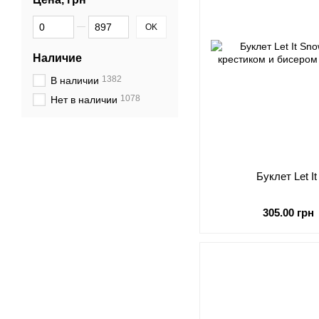
От Цена, грн
До Цена, грн
OK
Наличие
1382
В наличии
1078
Нет в наличии
Буклет Let It
305.00 грн