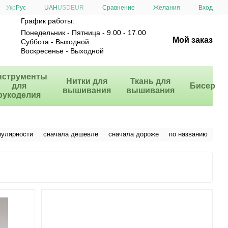
Сравнение
Укр
Рус
UAH
USD
EUR
Желания
Вход
График работы:
Понедельник - Пятница - 9.00 - 17.00
Мой заказ
Суббота - Выходной
Воскресенье - Выходной
нструменты
Нитки для
Ткань для
для
Бисер
вышивания
вышивания
рукоделия
пулярности
сначала дешевле
сначала дороже
по названию