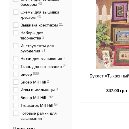
43
бисером
Схемы для вышивки
43
крестом
21
Вышивка крестиком
Наборы для
2
творчества
Инструменты для
31
рукоделия
2
Нитки для вышивания
21
Ткань для вышивания
588
Бисер
Буклет «Тыквенны
2
Бисер Mill Hill
3
Иглы и игольницы
347.00 грн
192
Бисер Mill Hill
84
Treasures Mill Hill
Готовые рамки для
1
вышивания
Цена, грн