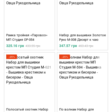
Рамка тройная «Паровоз»
Набор для вышивки Золотое
МП Студия ОР-054
Руно М-008 Десерт к чаю
325.16 грн
347.57 грн
433.55 грн
463.43 грн
−25%
−25%
Полосатый охотник Набор
По волнам Набор для