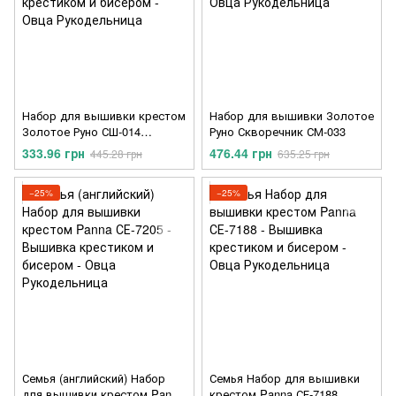
Набор для вышивки крестом
Набор для вышивки Золотое
Золотое Руно СШ-014
Руно Скворечник СМ-033
Вкусняшки для пташки
333.96 грн
476.44 грн
445.28 грн
635.25 грн
−25%
−25%
Семья (английский) Набор
Семья Набор для вышивки
для вышивки крестом Panna
крестом Panna СЕ-7188