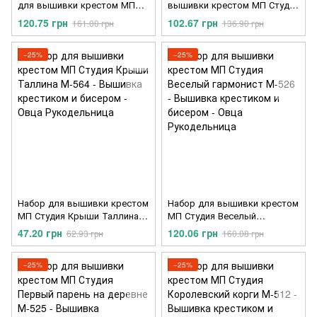
для вышивки крестом МП
вышивки крестом МП Студия
Студия М-621
М-594
120.75 грн
102.67 грн
161.00 грн
136.90 грн
−25%
−25%
Набор для вышивки крестом
Набор для вышивки крестом
МП Студия Крыши Таллина
МП Студия Веселый
М-564
гармонист М-526
47.20 грн
120.06 грн
62.93 грн
160.08 грн
−25%
−25%