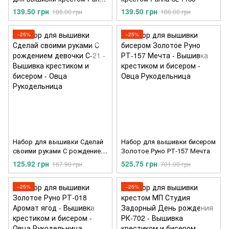
СЕ-7205
139.50 грн
139.50 грн
186.00 грн
186.00 грн
−25%
−25%
Набор для вышивки Сделай
Набор для вышивки бисером
своими руками С рождением
Золотое Руно РТ-157 Мечта
девочки С-21
125.92 грн
525.75 грн
167.90 грн
701.00 грн
−25%
−25%