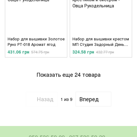
Набор для вышивки Золотое
Набор для вышивки крестом
Руно РТ-018 Аромат ягод
МП Студия Задорный День
рождения РК-702
431.06 грн
324.58 грн
574.75 грн
432.77 грн
Показать еще 24 товара
Назад
Вперед
1
из 9