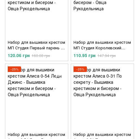
Набор для вышивки крестом
Набор для вышивки крестом
МП Студия Первый парень на
МП Студия Королевский
деревне М-525
корги М-512
120.06 грн
110.95 грн
160.08 грн
147.94 грн
−25%
−25%
Набор для вышивки крестом
Набор для вышивки крестом