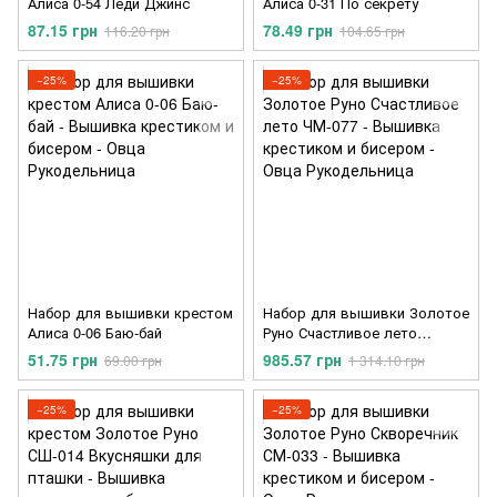
Алиса 0-54 Леди Джинс
Алиса 0-31 По секрету
87.15 грн
78.49 грн
116.20 грн
104.65 грн
−25%
−25%
Набор для вышивки крестом
Набор для вышивки Золотое
Алиса 0-06 Баю-бай
Руно Счастливое лето
ЧМ-077
51.75 грн
985.57 грн
69.00 грн
1 314.10 грн
−25%
−25%