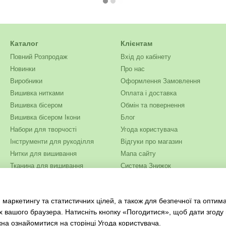
Каталог
Клієнтам
Повний Розпродаж
Вхід до кабінету
Новинки
Про нас
Виробники
Оформлення Замовлення
Вишивка нитками
Оплата і доставка
Вишивка бісером
Обмін та повернення
Вишивка бісером Ікони
Блог
Набори для творчості
Угода користувача
Інструменти для рукоділля
Відгуки про магазин
Нитки для вишивання
Мапа сайту
Тканина для вишивання
Система Знижок
Бісер
Ми в соцмережах
Одяг та текстиль
 маркетингу та статистичних цілей, а також для безпечної та оптим
Журнали для рукоділля
х вашого браузера. Натисніть кнопку «Погодитися», щоб дати згоду
жна ознайомитися на сторінці
Угода користувача
.