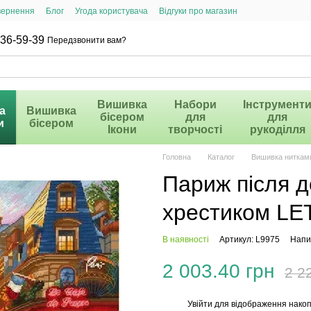
вернення
Блог
Угода користувача
Відгуки про магазин
36-59-39
Передзвонити вам?
Вишивка
Набори
Інструмент
а
Вишивка
бісером
для
для
и
бісером
Ікони
творчості
рукоділля
Головна
Каталог
Вишивка ниткам
Париж після 
хрестиком LE
В наявності
Артикул: L9975
Напис
2 003.40 грн
2 2
Увійти
для відображення накоп
%