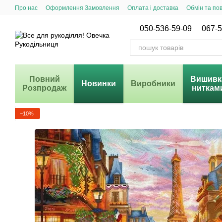
Перейти до основного контенту
Про нас
Оформлення Замовлення
Оплата і доставка
Обмін та по
Система Знижок
050-536-59-09
067-5
Повний
Вишивк
Новинки
Виробники
Розпродаж
ниткам
−10%