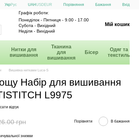
Порівняння
Укр
Рус
UAH
USD
EUR
Бажання
Вхід
Графік роботи:
Понеділок - Пятниця - 9.00 - 17.00
Мій кошик
Субота - Вихідний
Неділя - Вихідний
и
Тканина
Нитки для
Одяг та
для
Бісер
вишивання
текстиль
вишивання
и
Вишивка нитками Luca-S
дощу Набір для вишивання
TISTITCH L9975
ати відгук
26.00 грн
Порівняти
В бажання
ичувальної знижки