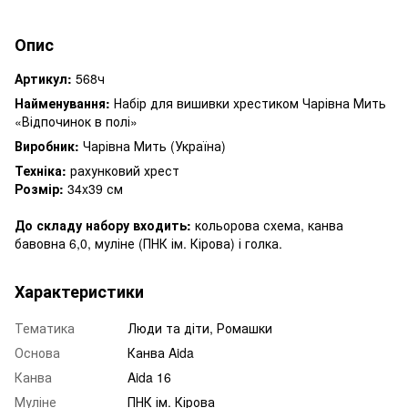
Опис
Артикул:
568ч
Найменування:
Набір для вишивки хрестиком Чарівна Мить
«Відпочинок в полі»
Виробник:
Чарівна Мить (Україна)
Техніка:
рахунковий хрест
Розмір:
34x39 см
До складу набору входить:
кольорова схема, канва
бавовна 6,0, муліне (ПНК ім. Кірова) і голка.
Характеристики
Тематика
Люди та діти, Ромашки
Основа
Канва Aida
Канва
Aida 16
Муліне
ПНК ім. Кірова