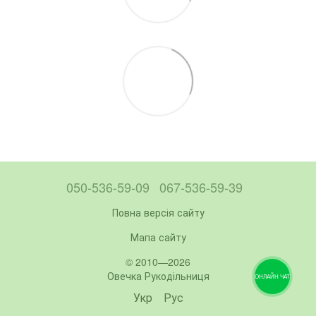
050-536-59-09
067-536-59-39
Повна версія сайту
Мапа сайту
© 2010—2026
Овечка Рукодільниця
ОНЛАЙН ЧАТ
Укр
Рус