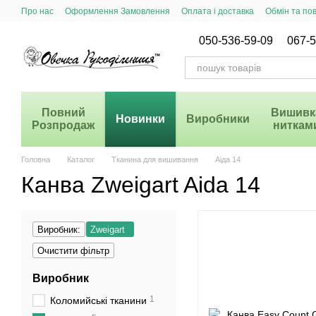
Перейти до основного контенту
Про нас
Оформлення Замовлення
Оплата і доставка
Обмін та по
Система Знижок
050-536-59-09
067-5
Повний
Вишивк
Новинки
Виробники
Розпродаж
ниткам
Головна
Каталог
Тканина для вишивання
Аіда 14
Канва Zweigart Aida 14
Виробник:
Zweigart
Очистити фільтр
Виробник
1
Коломийські тканини