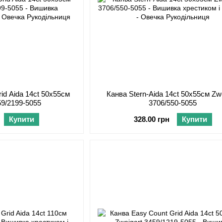
id Aida 14ct 50х55см
Канва Stern-Aida 14ct 50х55см Zwe
59/2199-5055
3706/550-5055
Купити
328.00 грн
Купити