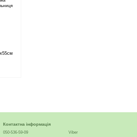
0х55см
Контактна інформація
050-536-59-09
Viber