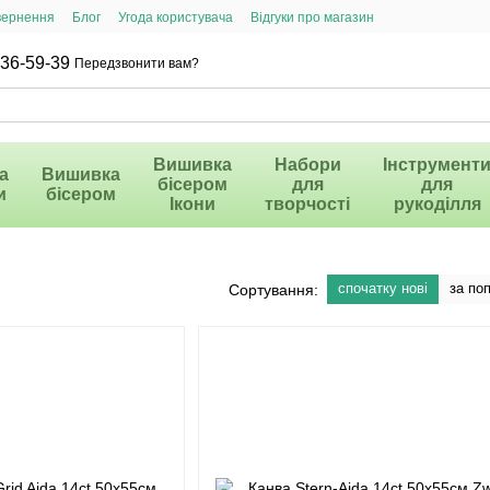
вернення
Блог
Угода користувача
Відгуки про магазин
36-59-39
Передзвонити вам?
Вишивка
Набори
Інструмент
а
Вишивка
бісером
для
для
и
бісером
Ікони
творчості
рукоділля
спочатку нові
за по
Сортування: