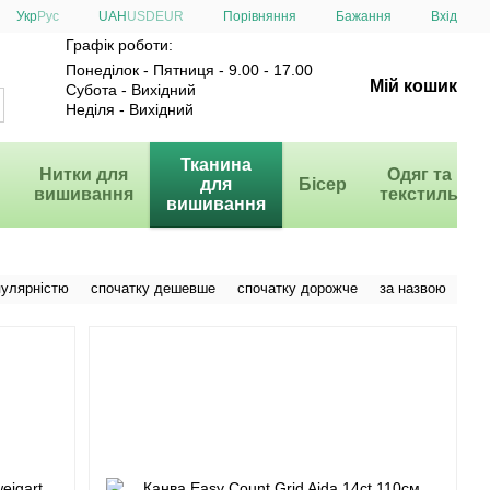
Порівняння
Укр
Рус
UAH
USD
EUR
Бажання
Вхід
Графік роботи:
Понеділок - Пятниця - 9.00 - 17.00
Мій кошик
Субота - Вихідний
Неділя - Вихідний
и
Тканина
Нитки для
Одяг та
для
Бісер
вишивання
текстиль
вишивання
пулярністю
спочатку дешевше
спочатку дорожче
за назвою