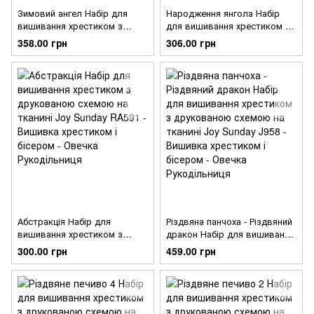
Зимовий ангел Набір для
Народження янгола Набір
вишивання хрестиком з
для вишивання хрестиком з
друкованою схемою на
друкованою схемою на
358.00 грн
306.00 грн
тканині Joy Sunday RA792
тканині Joy Sunday RA790
Абстракція Набір для
Різдвяна панчоха - Різдвяний
вишивання хрестиком з
дракон Набір для вишивання
друкованою схемою на
хрестиком з друкованою
300.00 грн
459.00 грн
тканині Joy Sunday RA591
схемою на тканині Joy
Sunday J958