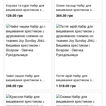
Корови та кури Набір для
Осінні ласощі Набір для
вишивання хрестиком з
вишивання хрестиком з
друкованою схемою на
друкованою схемою на
129.00 грн
364.00 грн
тканині Joy Sunday K677
тканині Joy Sunday J950
Чайні чашки Набір для
Потяг мрій Набір для
вишивання хрестиком з
вишивання хрестиком з
друкованою схемою на
друкованою схемою на
246.00 грн
1 018.00 грн
тканині Joy Sunday J948
тканині Joy Sunday J940