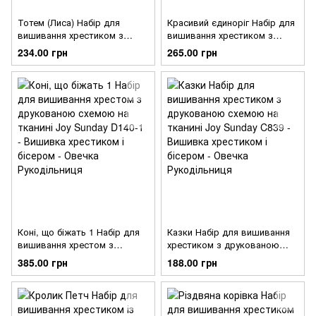
Тотем (Лиса) Набір для
Красивий єдиноріг Набір для
вишивання хрестиком з
вишивання хрестиком з
друкованою схемою на
друкованою схемою на
234.00 грн
265.00 грн
тканині Joy Sunday D440
тканині Joy Sunday D362
Коні, що біжать 1 Набір для
Казки Набір для вишивання
вишивання хрестом з
хрестиком з друкованою
друкованою схемою на
схемою на тканині Joy
385.00 грн
188.00 грн
тканині Joy Sunday D140-1
Sunday C839