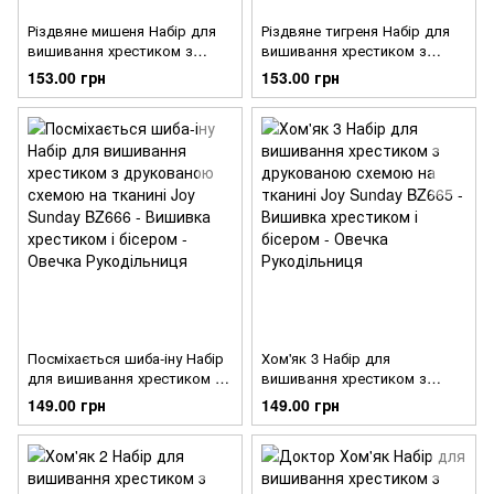
Різдвяне мишеня Набір для
Різдвяне тигреня Набір для
вишивання хрестиком з
вишивання хрестиком з
друкованою схемою на
друкованою схемою на
153.00 грн
153.00 грн
тканині Joy Sunday BZ669
тканині Joy Sunday BZ668
Посміхається шиба-іну Набір
Хом'як 3 Набір для
для вишивання хрестиком з
вишивання хрестиком з
друкованою схемою на
друкованою схемою на
149.00 грн
149.00 грн
тканині Joy Sunday BZ666
тканині Joy Sunday BZ665