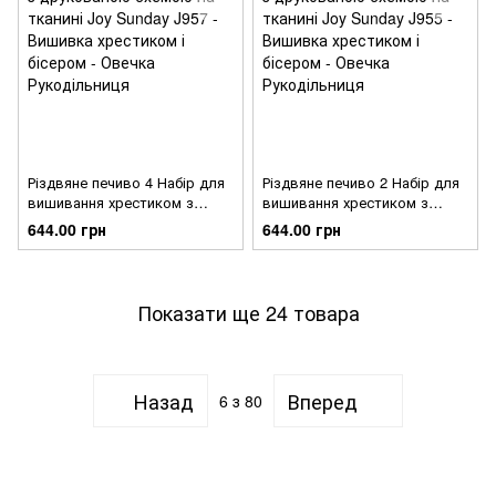
Різдвяне печиво 4 Набір для
Різдвяне печиво 2 Набір для
вишивання хрестиком з
вишивання хрестиком з
друкованою схемою на
друкованою схемою на
644.00 грн
644.00 грн
тканині Joy Sunday J957
тканині Joy Sunday J955
Показати ще 24 товара
Назад
Вперед
6
з 80