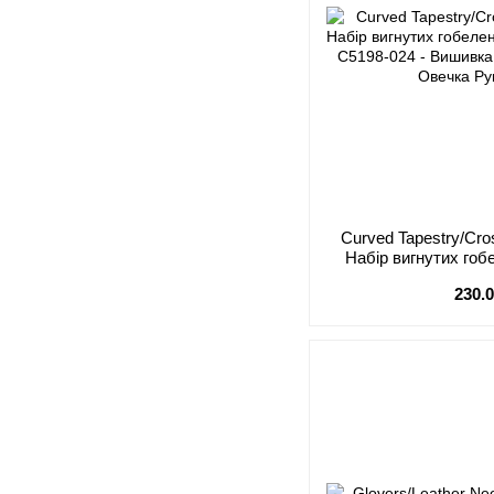
Curved Tapestry/Cro
Набір вигнутих гоб
James C
230.