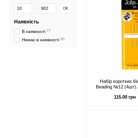
Від Ціна, грн
До Ціна, грн
ОК
Наявність
77
В наявності
89
Немає в наявності
Набір коротких бі
Beading №12 (4шт)
115.00 грн