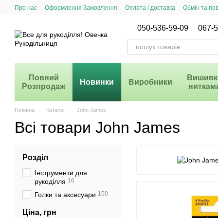
Перейти до основного контенту
Про нас
Оформлення Замовлення
Оплата і доставка
Обмін та по
Система Знижок
050-536-59-09
067-5
Повний
Вишивк
Новинки
Виробники
Розпродаж
ниткам
Головна
Каталог
John James
Всі товари John James
Розділ
Інструменти для
16
рукоділля
150
Голки та аксесуари
Ціна, грн