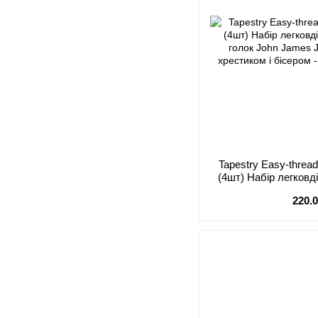
Tapestry Easy-threa
(4шт) Набір легков
голок John J
220.