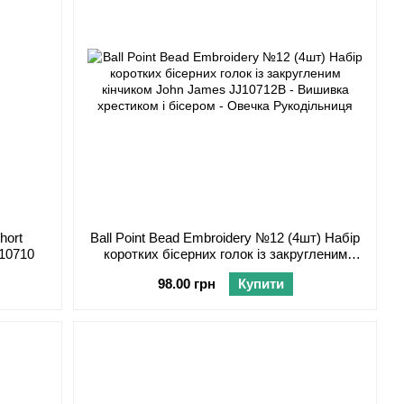
hort
Ball Point Bead Embroidery №12 (4шт) Набір
J10710
коротких бісерних голок із закругленим
кінчиком John James JJ10712B
98.00 грн
Купити