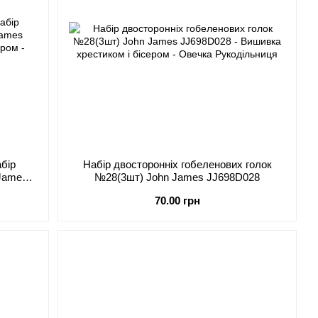
абір
Набір двосторонніх гобеленових голок
 James
№28(3шт) John James JJ698D028
70.00 грн