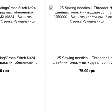
ding/Cross Stitch №24
25 Sewing needles + Threader Н
діваємих гобеленових
швейних голок + ниткодівач John
ames JJX19824
JJ50000
00 грн
75.00 грн