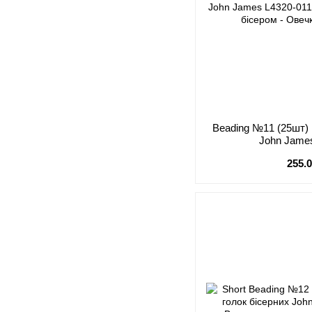
Beading №11 (25шт) 
John Jame
255.