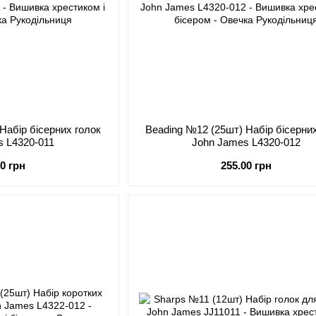
Набір бісерних голок
Beading №12 (25шт) Набір бісерних
s L4320-011
John James L4320-012
00 грн
255.00 грн