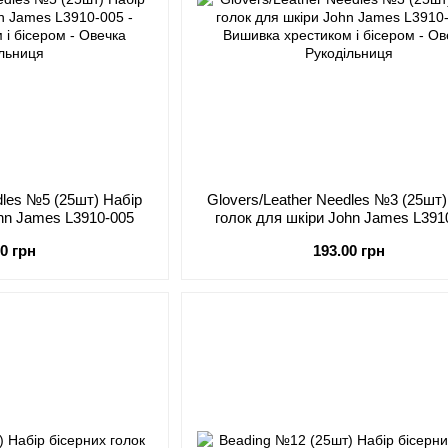
dles №5 (25шт) Набір
Glovers/Leather Needles №3 (25шт)
ohn James L3910-005
голок для шкіри John James L391
00 грн
193.00 грн