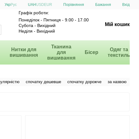
Порівняння
Укр
Рус
UAH
USD
EUR
Бажання
Вхід
Графік роботи:
Понеділок - Пятниця - 9.00 - 17.00
Мій кошик
Субота - Вихідний
Неділя - Вихідний
и
Тканина
Нитки для
Одяг та
для
Бісер
вишивання
текстиль
вишивання
пулярністю
спочатку дешевше
спочатку дорожче
за назвою