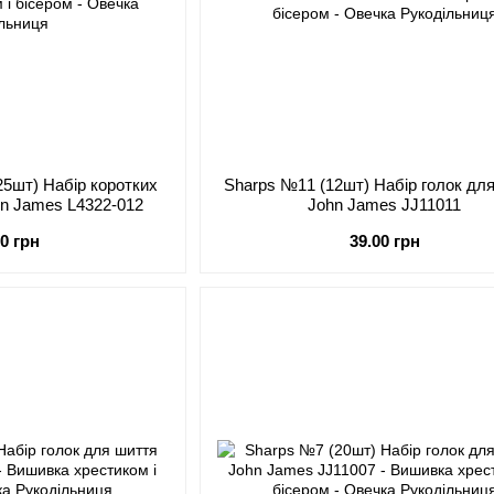
25шт) Набір коротких
Sharps №11 (12шт) Набір голок дл
hn James L4322-012
John James JJ11011
00 грн
39.00 грн