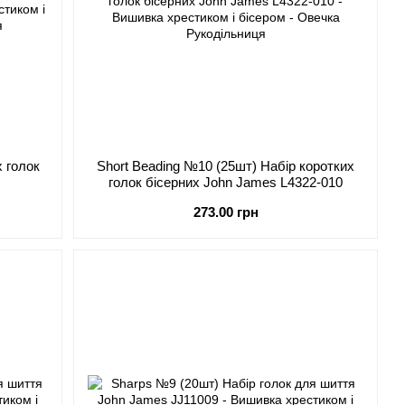
 голок
Short Beading №10 (25шт) Набір коротких
голок бісерних John James L4322-010
273.00 грн