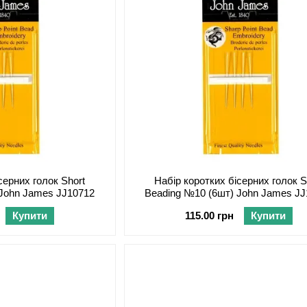
серних голок Short
Набір коротких бісерних голок S
 John James JJ10712
Beading №10 (6шт) John James J
Купити
115.00 грн
Купити