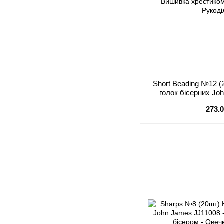
Short Beading №12 (
голок бісерних Jo
273.