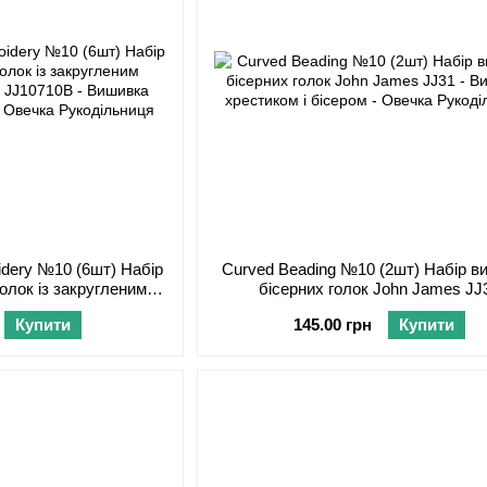
oidery №10 (6шт) Набір
Curved Beading №10 (2шт) Набір в
голок із закругленим
бісерних голок John James JJ
 James JJ10710B
Купити
145.00 грн
Купити