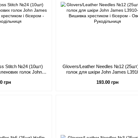
ss Stitch №24 (10шт)
Glovers/Leather Needles №12 (25шт
еленових голок John
голок для шкіри John James L391
5198-024
00 грн
193.00 грн