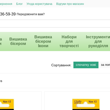
вернення
Блог
Угода користувача
Відгуки про магазин
36-59-39
Передзвонити вам?
Вишивка
Набори
Інструмент
а
Вишивка
бісером
для
для
и
бісером
Ікони
творчості
рукоділля
спочатку нові
за по
Сортування: