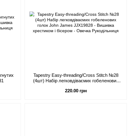
игнутих
Tapestry Easy-threading/Cross Stitch №28
31
(4шт) Набір легковдіваємих гобеленових
голок John James JJX19828
220.00 грн