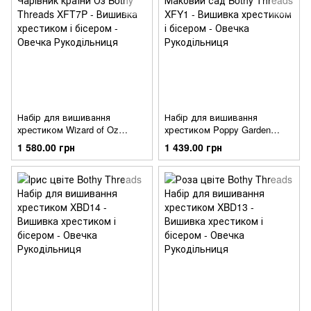
Набір для вишивання
Набір для вишивання
хрестиком Wizard of Oz
хрестиком Poppy Garden
Чарівник країни Оз Bothy
Маковий сад Bothy Threads
1 580.00 грн
1 439.00 грн
Threads XFT7P
XFY1