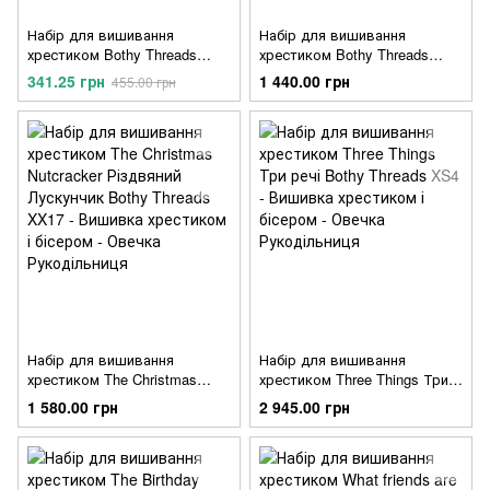
Набір для вишивання
Набір для вишивання
хрестиком Bothy Threads
хрестиком Bothy Threads
XKK3 Superboy Суперхлопчик
XHD12 Beagle Бігль
341.25 грн
1 440.00 грн
455.00 грн
Набір для вишивання
Набір для вишивання
хрестиком The Christmas
хрестиком Three Things Три
Nutcracker Різдвяний
речі Bothy Threads XS4
1 580.00 грн
2 945.00 грн
Лускунчик Bothy Threads
XX17