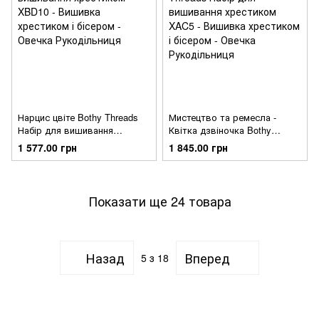
Нарцис цвіте Bothy Threads
Мистецтво та ремесла -
Набір для вишивання
Квітка дзвіночка Bothy
хрестиком XBD10
Threads Набір для вишивання
1 577.00 грн
1 845.00 грн
хрестиком XAC5
Показати ще 24 товара
Назад
Вперед
5
з 18