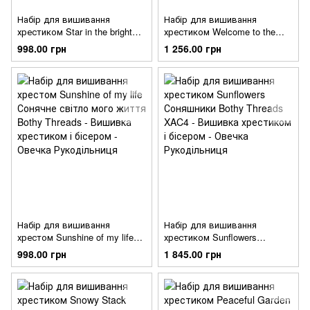
Набір для вишивання
Набір для вишивання
хрестиком Star in the bright
хрестиком Welcome to the
sky Зірка в яскравому небі
warren Ласкаво просимо до
998.00 грн
1 256.00 грн
Bothy Threads XAJ5
лабіринту Bothy Threads
XAJ15
Набір для вишивання
Набір для вишивання
хрестом Sunshine of my life
хрестиком Sunflowers
Сонячне світло мого життя
Соняшники Bothy Threads
998.00 грн
1 845.00 грн
Bothy Threads
XAC4