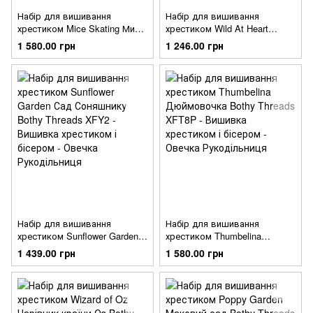
Набір для вишивання
Набір для вишивання
хрестиком Mice Skating Миші
хрестиком Wild At Heart
на ковзанах Bothy Threads
Дикий у душі Bothy Threads
1 580.00 грн
1 246.00 грн
XMS19
XHD72
Набір для вишивання
Набір для вишивання
хрестиком Sunflower Garden
хрестиком Thumbelina
Сад Соняшнику Bothy Threads
Дюймовочка Bothy Threads
1 439.00 грн
1 580.00 грн
XFY2
XFT8P