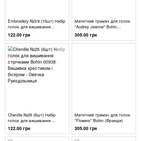
Embroidery №3/9 (15шт) Набір
Магнітний тримач для голок
голок для вишивання
"Audrey Jeanne" Bohin
гладдю Bohin Vintage 1950-
(Франція) 99044
122.00 грн
305.00 грн
1960 (Франція)
Chenille №26 (6шт) Набір
Магнітний тримач для голок
голок для вишивання
"Flowers" Bohin (Франція)
стрічками Bohin 00938
122.00 грн
305.00 грн