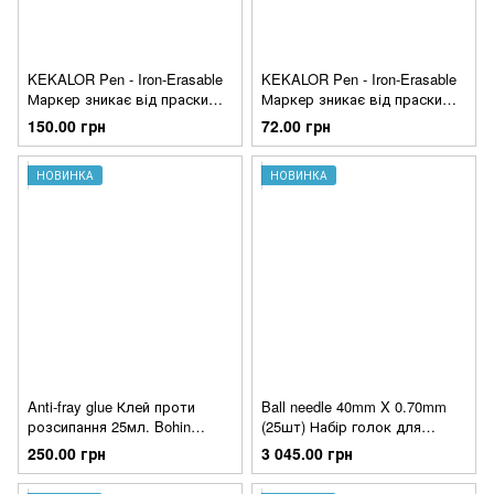
KEKALOR Pen - Iron-Erasable
KEKALOR Pen - Iron-Erasable
Маркер зникає від праски
Маркер зникає від праски
Білий Bohin (Франція)
Чорний Bohin (Франція)
150.00 грн
72.00 грн
НОВИНКА
НОВИНКА
Anti-fray glue Клей проти
Ball needle 40mm X 0.70mm
розсипання 25мл. Bohin
(25шт) Набір голок для
(Франція)
вишивання з кулькою Bohin
250.00 грн
3 045.00 грн
(Франція)