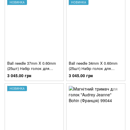
НОВИНКА
НОВИНКА
Ball needle 37mm X 0.60mm
Ball needle 34mm X 0.60mm
(25шт) Набір голок для
(25шт) Набір голок для
вишивання з кулькою Bohin
вишивання з кулькою Bohin
3 045.00 грн
3 045.00 грн
(Франція)
(Франція)
НОВИНКА