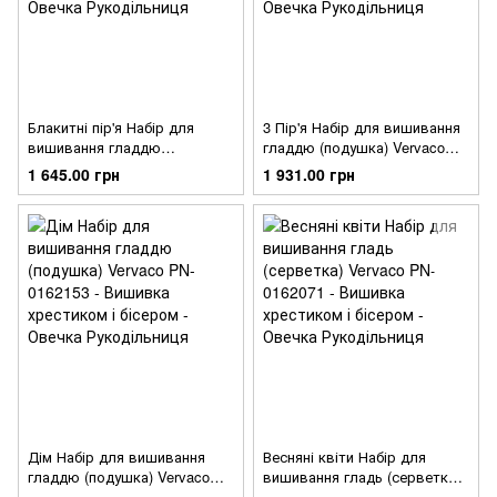
Блакитні пір'я Набір для
3 Пір'я Набір для вишивання
вишивання гладдю
гладдю (подушка) Vervaco
(скатертина) Vervaco PN-
PN-0162182
1 645.00 грн
1 931.00 грн
0162237
Дім Набір для вишивання
Весняні квіти Набір для
гладдю (подушка) Vervaco
вишивання гладь (серветка)
PN-0162153
Vervaco PN-0162071