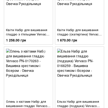
Квіти Набір для вишивання
Квіти Набір для вишивання
гладдю з п'яльцями Vervaco
гладдю (скатертина) Vervaco
PN-0171229
PN-0170740
1 258.00 грн
1 670.00 грн
Олень з квітами Набір для
Ельза Набір для вишивання
вишивання гладдю Vervaco
гладдю (подушка) Vervaco