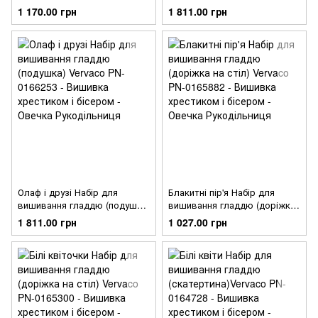
PN-0170263
PN-0166259
1 170.00 грн
1 811.00 грн
Олаф і друзі Набір для
Блакитні пір'я Набір для
вишивання гладдю (подушка)
вишивання гладдю (доріжка
Vervaco PN-0166253
на стіл) Vervaco PN-0165882
1 811.00 грн
1 027.00 грн