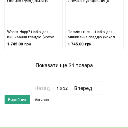
What's Happ? Набір для
Посміхніться... Набір для
вишивання гладдю (чохол
вишивання гладдю (чохол
для планшета) Vervaco PN-
для планшета) Vervaco PN-
1 745.00 грн
1 745.00 грн
0156719
0156718
Показати ще 24 товара
Назад
Вперед
1
з 32
Виробник
Vervaco