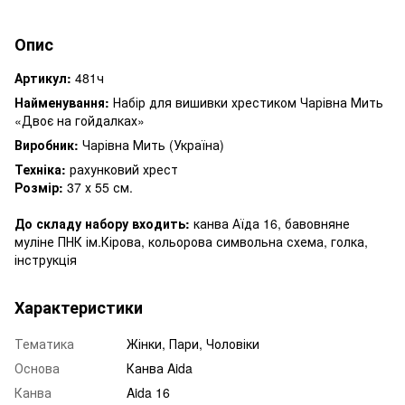
Опис
Артикул:
481ч
Найменування:
Набір для вишивки хрестиком Чарівна Мить
«Двоє на гойдалках»
Виробник:
Чарівна Мить (Україна)
Техніка:
рахунковий хрест
Розмір:
37 х 55 см.
До складу набору входить:
канва Аїда 16, бавовняне
муліне ПНК ім.Кірова, кольорова символьна схема, голка,
інструкція
Характеристики
Тематика
Жінки, Пари, Чоловіки
Основа
Канва Aida
Канва
Aida 16