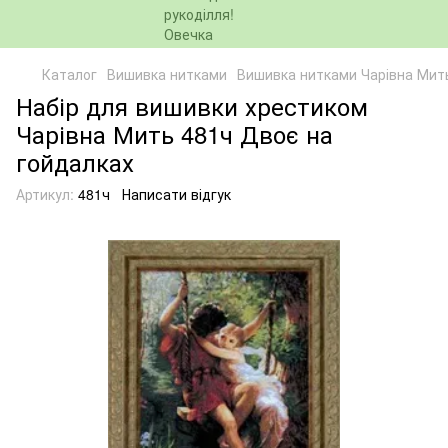
Каталог
Вишивка нитками
Вишивка нитками Чарівна Мит
Набір для вишивки хрестиком
Чарівна Мить 481ч Двоє на
гойдалках
Артикул:
481ч
Написати відгук