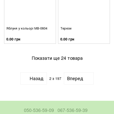
Яблуня у кольорі МВ-0604
Терези
0.00 грн
0.00 грн
Показати ще 24 товара
Назад
Вперед
2
з 197
050-536-59-09
067-536-59-39