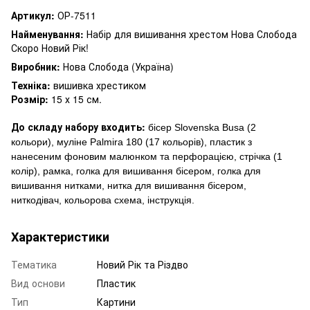
Артикул:
ОР-7511
Найменування:
Набір для вишивання хрестом Нова Слобода
Скоро Новий Рік!
Виробник:
Нова Слобода (Україна)
Техніка:
вишивка хрестиком
Розмір:
15 х 15 см.
До складу набору входить:
бісер Slovenska Busa (2
кольори), муліне Palmira 180 (17 кольорів), пластик з
нанесеним фоновим малюнком та перфорацією, стрічка (1
колір), рамка, голка для вишивання бісером, голка для
вишивання нитками, нитка для вишивання бісером,
ниткодівач, кольорова схема, інструкція.
Характеристики
Тематика
Новий Рік та Різдво
Вид основи
Пластик
Тип
Картини