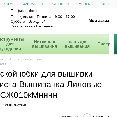
Сравнение
Укр
Рус
UAH
USD
EUR
Желания
Вход
График работы:
Понедельник - Пятница - 9.00 - 17.00
Мой заказ
Суббота - Выходной
Воскресенье - Выходной
нструменты
Нитки для
Ткань для
для
Бисер
вышивания
вышивания
рукоделия
ль
Детские Юбки заготовки
анка
нской юбки для вышивки
иста Вышиванка Лиловые
и СЖ010кМнннн
Оставить отзыв