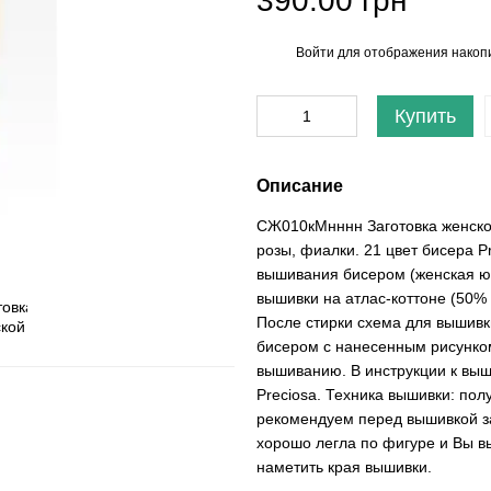
390.00 грн
Войти
для отображения накопи
%
Купить
Описание
СЖ010кМнннн Заготовка женско
розы, фиалки. 21 цвет бисера P
вышивания бисером (женская юб
вышивки на атлас-коттоне (50% 
После стирки схема для вышивки
бисером с нанесенным рисунком
вышиванию. В инструкции к вы
Preciosa. Техника вышивки: по
рекомендуем перед вышивкой за
хорошо легла по фигуре и Вы в
наметить края вышивки.