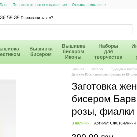
Блог
Пользовательское соглашение
Отзывы о магазине
36-59-39
Перезвонить вам?
Вышивка
Наборы
И
ышивка
Вышивка
бисером
для
рестиком
бисером
Иконы
творчества
Главная
Каталог
Одежда и тексти
Детские Юбки заготовки Барвиста ВИшив
Заготовка же
бисером Барв
розы, фиалк
В наличии
Артикул: СЖ010кМнннн