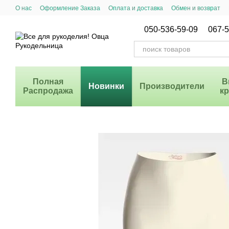
Перейти к основному контенту
О нас
Оформление Заказа
Оплата и доставка
Обмен и возврат
Система Скидок
050-536-59-09
067-5
Полная
В
Новинки
Производители
Распродажа
к