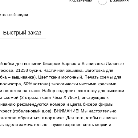
К сравнению
В желания
тельной скидки
Быстрый заказ
й юбки для вышивки бисером Барвиста Вышиванка Лиловые
reciosa. 21238 бусин. Частичная зашивка. Заготовка для
ка – вышиванка). Цвет ткани молочный. Печать схемы для
полиэстра, 50% коттона) экологически чистыми красками.
 остается на ткани. Набор содержит: заготовку для вышивки
-схемой (2 отреза ткани 75cм Х 75cм), инструкцию к
шиванию рекомендуются номера и цвета бисера фирмы
лукрест (гобеленовый шов). ВНИМАНИЕ! Мы настоятельно
готовки обратиться к портнихе. Для того, чтобы вышивка
ыглядели замечательно - нужно заранее снять мерки и