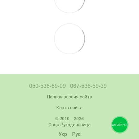
050-536-59-09
067-536-59-39
Полная версия сайта
Карта сайта
© 2010—2026
Овца Рукодельница
ОНЛАЙН ЧАТ
Укр
Рус