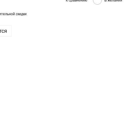
К сравнению
В желания
тельной скидки
тся