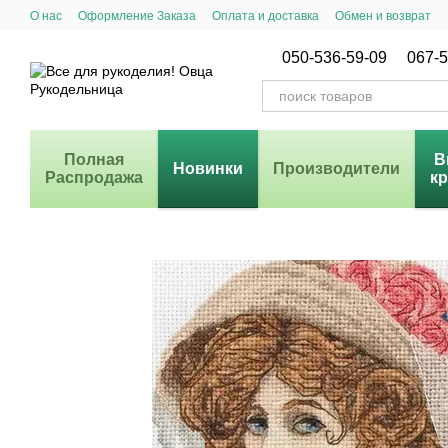
Перейти к основному контенту
О нас
Оформление Заказа
Оплата и доставка
Обмен и возврат
Система Скидок
050-536-59-09
067-5
Полная
В
Новинки
Производители
Распродажа
к