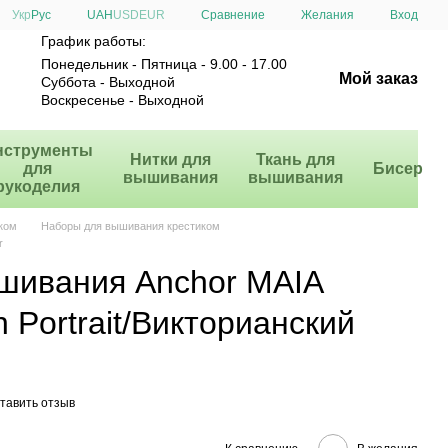
Сравнение
Укр
Рус
UAH
USD
EUR
Желания
Вход
График работы:
Понедельник - Пятница - 9.00 - 17.00
Мой заказ
Суббота - Выходной
Воскресенье - Выходной
нструменты
Нитки для
Ткань для
для
Бисер
вышивания
вышивания
рукоделия
ком
Наборы для вышивания крестиком
r
шивания Anchor MAIA
n Portrait/Викторианский
тавить отзыв