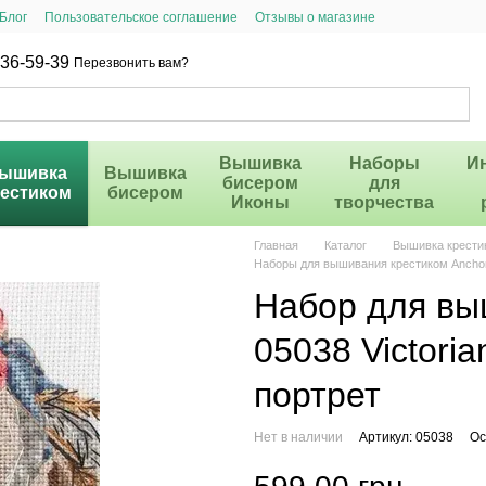
Блог
Пользовательское соглашение
Отзывы о магазине
36-59-39
Перезвонить вам?
Вышивка
Наборы
И
ышивка
Вышивка
бисером
для
рестиком
бисером
Иконы
творчества
Главная
Каталог
Вышивка крести
Наборы для вышивания крестиком Ancho
Набор для вы
05038 Victoria
портрет
Нет в наличии
Артикул: 05038
Ос